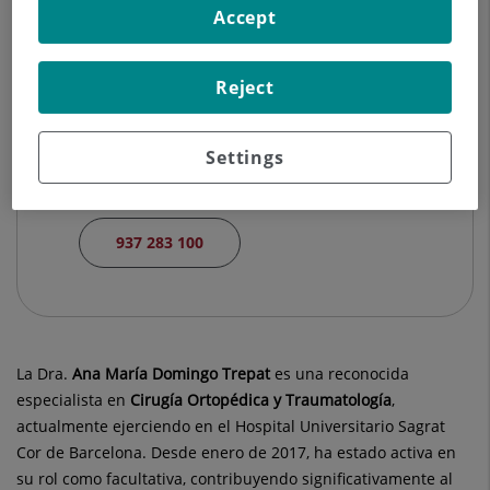
Accept
933 221 111
Reject
Hospital Quirónsalud del Vallès
Settings
Passeig Rubió i Ors, 23
08203 Sabadell Barcelona
937 283 100
La Dra.
Ana María
Domingo Trepat
es una reconocida
especialista en
Cirugía Ortopédica y Traumatología
,
actualmente ejerciendo en el Hospital Universitario Sagrat
Cor de Barcelona. Desde enero de 2017, ha estado activa en
su rol como facultativa, contribuyendo significativamente al