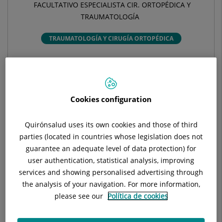
FACULTATIVO ESPECIALISTA CIR. ORTOPÉDICA Y
TRAUMATOLOGÍA
TRAUMATOLOGÍA Y CIRUGÍA ORTOPÉDICA
Pide cita con este profesional en otros hospitales:
Cookies configuration
Hospital Universitari General de Catalunya
C/ Pedro i Pons, 1
Quirónsalud uses its own cookies and those of third
08190 Sant Cugat del Vallés Barcelona
parties (located in countries whose legislation does not
guarantee an adequate level of data protection) for
935 656 000
user authentication, statistical analysis, improving
services and showing personalised advertising through
the analysis of your navigation. For more information,
Hospital Universitari Sagrat Cor
please see our
Política de cookies
C/ Viladomat, 288
08029 Barcelona