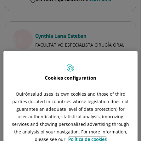
Cynthia Lana Esteban
FACULTATIVO ESPECIALISTA CIRUGÍA ORAL
Y MAXILOFACIAL
Cirugía Oral y Maxilofacial
Cookies configuration
Hospital Universitari Sagrat Cor
Quirónsalud uses its own cookies and those of third
parties (located in countries whose legislation does not
Centre Mèdic l'Eixample Sagrat Cor
guarantee an adequate level of data protection) for
user authentication, statistical analysis, improving
services and showing personalised advertising through
Hospital de Día Quirónsalud Huesca
the analysis of your navigation. For more information,
please see our
Política de cookies