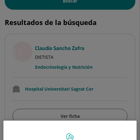
Buscar
Resultados de la búsqueda
Claudia Sancho Zafra
DIETISTA
Endocrinología y Nutrición
Hospital Universitari Sagrat Cor
Ver ficha
Ver más especialistas en
Barcelona