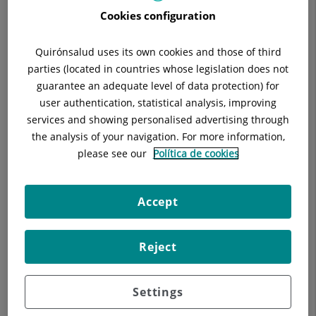
Cookies configuration
Quirónsalud uses its own cookies and those of third
Jesús Manuel Albarran Deogracias
parties (located in countries whose legislation does not
FACULTATIVO ESPECIALISTA
guarantee an adequate level of data protection) for
ENDOCRINOLOGÍA Y NUTRICIÓN
user authentication, statistical analysis, improving
services and showing personalised advertising through
Endocrinología y Nutrición
the analysis of your navigation. For more information,
please see our
Política de cookies
Hospital Universitari Sagrat Cor
Accept
Ver ficha
Pedir cita
Reject
Ver más especialistas en
Barcelona
Settings