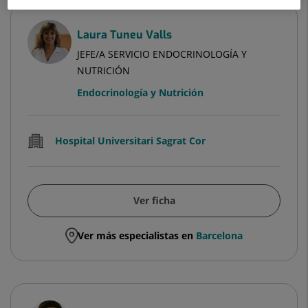
Laura Tuneu Valls
JEFE/A SERVICIO ENDOCRINOLOGÍA Y
NUTRICIÓN
Endocrinología y Nutrición
Hospital Universitari Sagrat Cor
Ver ficha
Ver más especialistas en
Barcelona