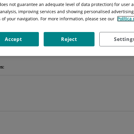
 does not guarantee an adequate level of data protection) for user a
l analysis, improving services and showing personalised advertisin
Federica
Castelli
s of your navigation. For more information, please see our
Política
FACULTATIVO ESPECIALISTA ANESTESIOLOGÍA Y REANIMACIÓ
Accept
Reject
Setting
ANESTESIOLOGÍA Y REANIMACIÓN
ANGIOLOGÍA Y CIRUGÍA VASCULAR
es: