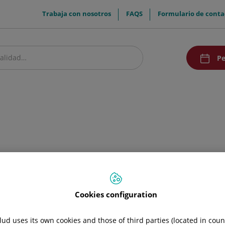
menuTop
Trabaja con nosotros
FAQS
Formulario de conta
menuAcce
Pe
estro centro
Pacientes y visitantes
Investigación y Docencia
Comunic
Cookies configuration
ud uses its own cookies and those of third parties (located in cou