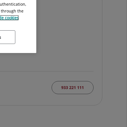
uthentication,
g through the
 de cookies
N
s
933 221 111