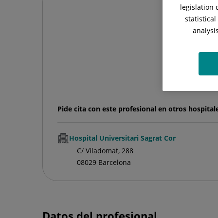
legislation
statistica
analysi
Pide cita con este profesional en otros hospital
Hospital Universitari Sagrat Cor
C/ Viladomat, 288
08029 Barcelona
Datos del profesional