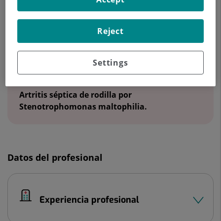
Datos destacados
Reject
Settings
Última publicación:
Artritis séptica de rodilla por
Stenotrophomonas maltophilia.
Datos del profesional
Experiencia profesional