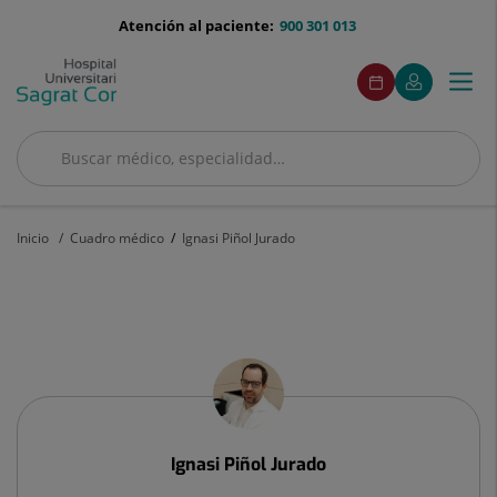
Saltar al contenido
menu-
Atención al paciente:
900 301 013
telefono
menuAcceso
Este
Este
Pedir
Mi
Togg
Menú
enlace
enlace
cita
Quirónsalud
se
se
navi
abrirá
abrirá
en
en
Buscar
una
una
Buscar
ventana
ventana
nueva.
nueva.
Inicio
Cuadro médico
Ignasi Piñol Jurado
Ignasi
Piñol
Jurado
Ignasi
Piñol Jurado