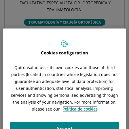
FACULTATIVO ESPECIALISTA CIR. ORTOPÉDICA Y
TRAUMATOLOGÍA
TRAUMATOLOGÍA Y CIRUGÍA ORTOPÉDICA
Pedir cita
Cookies configuration
Pide cita con este profesional en otros hospitales:
Quirónsalud uses its own cookies and those of third
parties (located in countries whose legislation does not
Hospital Universitari Sagrat Cor
guarantee an adequate level of data protection) for
C/ Viladomat, 288
user authentication, statistical analysis, improving
08029 Barcelona
services and showing personalised advertising through
the analysis of your navigation. For more information,
933 221 111
please see our
Política de cookies
Accept