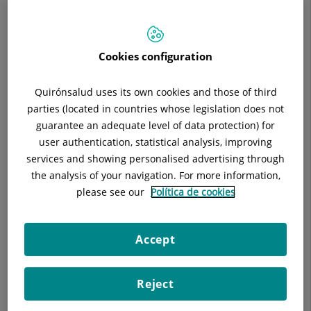
FACULTATIVO ESPECIALISTA APARATO DIGESTIVO
APARATO DIGESTIVO
Cookies configuration
Pide cita con este profesional en otros hospitales:
Quirónsalud uses its own cookies and those of third
parties (located in countries whose legislation does not
Hospital Universitari Sagrat Cor
guarantee an adequate level of data protection) for
user authentication, statistical analysis, improving
C/ Viladomat, 288
services and showing personalised advertising through
08029 Barcelona
the analysis of your navigation. For more information,
please see our
Política de cookies
933 221 111
Accept
Datos del profesional
Reject