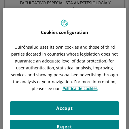
FACULTATIVO ESPECIALISTA ANESTESIOLOGÍA Y
REANIMACIÓN
ANESTESIOLOGÍA Y REANIMACIÓN
Cookies configuration
Pide cita con este profesional en otros hospitales:
Quirónsalud uses its own cookies and those of third
parties (located in countries whose legislation does not
Hospital Universitari General de Catalunya
guarantee an adequate level of data protection) for
C/ Pedro i Pons, 1
user authentication, statistical analysis, improving
08190 Sant Cugat del Vallés Barcelona
services and showing personalised advertising through
the analysis of your navigation. For more information,
935 656 000
please see our
Política de cookies
Accept
Hospital Universitari Sagrat Cor
C/ Viladomat, 288
Reject
08029 Barcelona