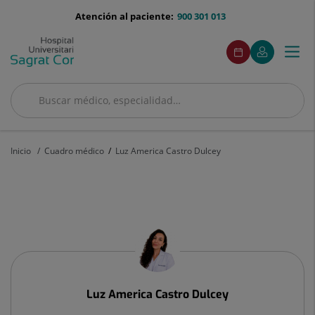
Saltar al contenido
menu-
Atención al paciente:
900 301 013
telefono
menuAcceso
Este
Este
Pedir
Mi
Togg
Menú
enlace
enlace
cita
Quirónsalud
se
se
navi
abrirá
abrirá
en
en
Buscar
una
una
Buscar
ventana
ventana
nueva.
nueva.
Inicio
Cuadro médico
Luz America Castro Dulcey
Luz
America
Castro
Dulcey
Luz America
Castro Dulcey