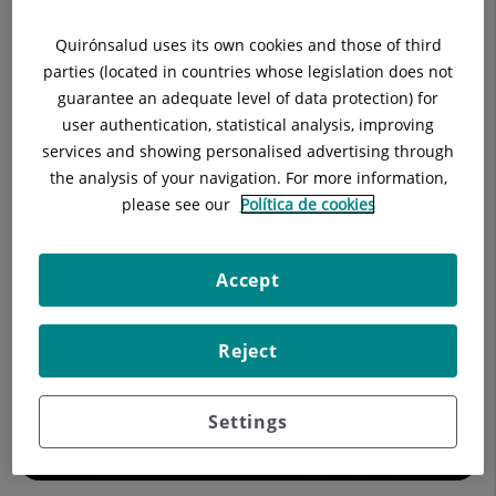
Buscar
Quirónsalud uses its own cookies and those of third
parties (located in countries whose legislation does not
Resultados de la búsqueda
guarantee an adequate level of data protection) for
user authentication, statistical analysis, improving
services and showing personalised advertising through
the analysis of your navigation. For more information,
please see our
Política de cookies
Accept
Reject
Nuestros blogs
Settings