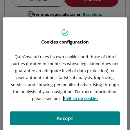
Ver más especialistas en
Barcelona
Cookies configuration
Alberto Vidal Vidal
FACULTATIVO ESPECIALISTA NEUROLOGÍA
Quirónsalud uses its own cookies and those of third
parties (located in countries whose legislation does not
Neurología
guarantee an adequate level of data protection) for
user authentication, statistical analysis, improving
services and showing personalised advertising through
Hospital Universitari Sagrat Cor
the analysis of your navigation. For more information,
please see our
Política de cookies
Ver ficha
Pedir cita
Accept
Ver más especialistas en
Barcelona