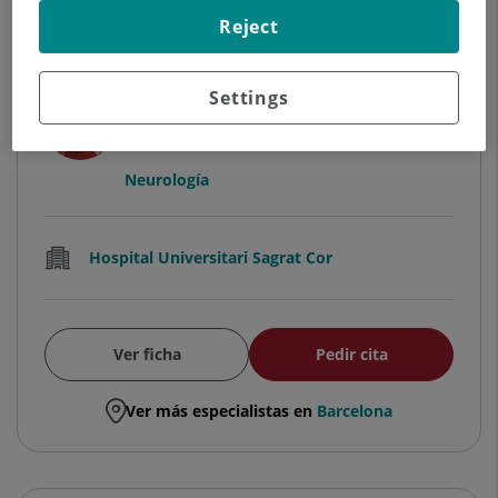
Reject
Settings
Cristina Moreno Ferre
FACULTATIVO ESPECIALISTA NEUROLOGÍA
Neurología
Hospital Universitari Sagrat Cor
Ver ficha
Pedir cita
Ver más especialistas en
Barcelona