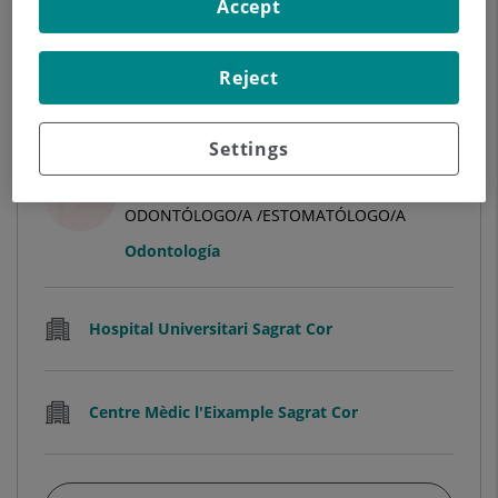
Accept
Ver más especialistas en
Barcelona
Reject
Settings
Élia Alegret Feliu
ODONTÓLOGO/A /ESTOMATÓLOGO/A
Odontología
Hospital Universitari Sagrat Cor
Centre Mèdic l'Eixample Sagrat Cor