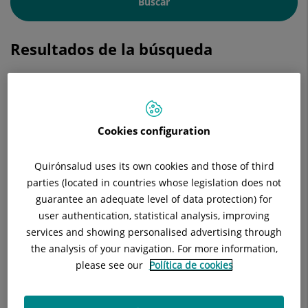
Buscar
Resultados de la búsqueda
Adria Jorba García
ODONTÓLOGO/A /ESTOMATÓLOGO/A
Cookies configuration
Odontología
Quirónsalud uses its own cookies and those of third
parties (located in countries whose legislation does not
Hospital Universitari Sagrat Cor
guarantee an adequate level of data protection) for
user authentication, statistical analysis, improving
services and showing personalised advertising through
Centre Mèdic l'Eixample Sagrat Cor
the analysis of your navigation. For more information,
please see our
Política de cookies
Ver ficha