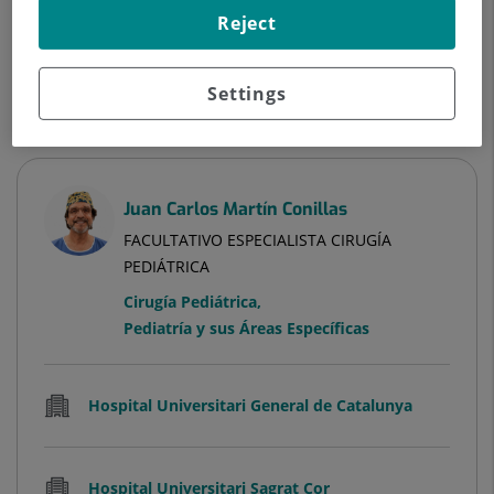
Reject
Ver ficha
Pedir cita
Ver más especialistas en
Barcelona
Settings
Juan Carlos Martín Conillas
FACULTATIVO ESPECIALISTA CIRUGÍA
PEDIÁTRICA
Cirugía Pediátrica
,
Pediatría y sus Áreas Específicas
Hospital Universitari General de Catalunya
Hospital Universitari Sagrat Cor