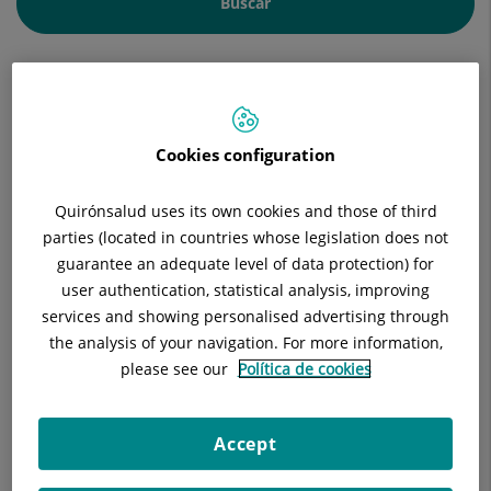
Buscar
Resultados de la búsqueda
Cookies configuration
Jesús Broto Mangues
JEFE/A DE SERVICIO
Quirónsalud uses its own cookies and those of third
Cirugía Pediátrica
,
parties (located in countries whose legislation does not
Pediatría y sus Áreas Específicas
guarantee an adequate level of data protection) for
user authentication, statistical analysis, improving
services and showing personalised advertising through
Hospital Universitari General de Catalunya
the analysis of your navigation. For more information,
please see our
Política de cookies
Hospital Universitari Sagrat Cor
Accept