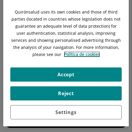
Buscar
Quirónsalud uses its own cookies and those of third
parties (located in countries whose legislation does not
Resultados de la búsqueda
guarantee an adequate level of data protection) for
user authentication, statistical analysis, improving
services and showing personalised advertising through
the analysis of your navigation. For more information,
please see our
Política de cookies
Accept
Reject
Nuestros blogs
Settings