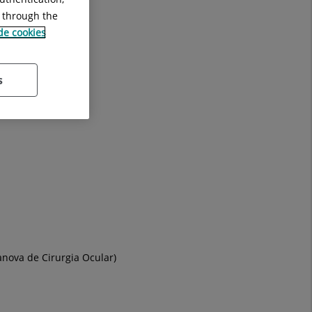
g through the
 de cookies
s
nanova de Cirurgia Ocular)