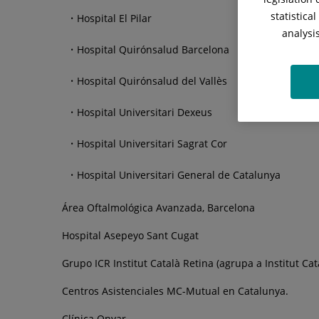
statistica
Hospital El Pilar
analysi
Hospital Quirónsalud Barcelona
Hospital Quirónsalud del Vallès
Hospital Universitari Dexeus
Hospital Universitari Sagrat Cor
Hospital Universitari General de Catalunya
Área Oftalmológica Avanzada, Barcelona
Hospital Asepeyo Sant Cugat
Grupo ICR Institut Català Retina (agrupa a Institut Cat
Centros Asistenciales MC-Mutual en Catalunya.
Clínica Onyar.