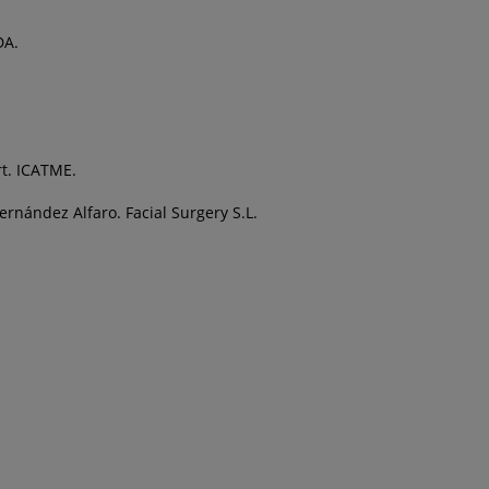
DA.
rt. ICATME.
Hernández Alfaro. Facial Surgery S.L.