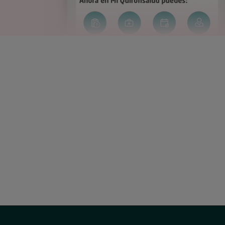
Correo
electrónico:
uac@hscor.com