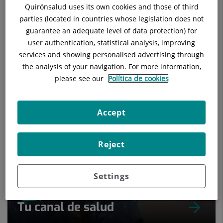
Quirónsalud uses its own cookies and those of third
parties (located in countries whose legislation does not
guarantee an adequate level of data protection) for
user authentication, statistical analysis, improving
services and showing personalised advertising through
the analysis of your navigation. For more information,
Nuestros blogs
please see our
Política de cookies
Accept
Reject
Settings
Tu canal de salud