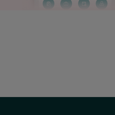
Correo
electrónico:
uac@hscor.com
Social