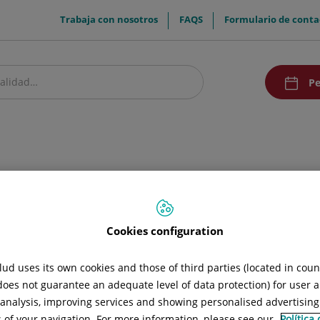
menuTop
Trabaja con nosotros
FAQS
Formulario de conta
menuAcce
Pe
estro centro
Pacientes y visitantes
Investigación y Docencia
Comunic
Cookies configuration
ud uses its own cookies and those of third parties (located in cou
 does not guarantee an adequate level of data protection) for user a
l analysis, improving services and showing personalised advertisin
s of your navigation. For more information, please see our
Política