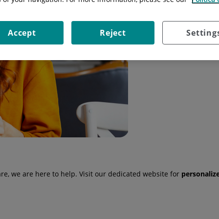
Accept
Reject
Setting
e, we are here to help. Visit our dedicated website for
personaliz