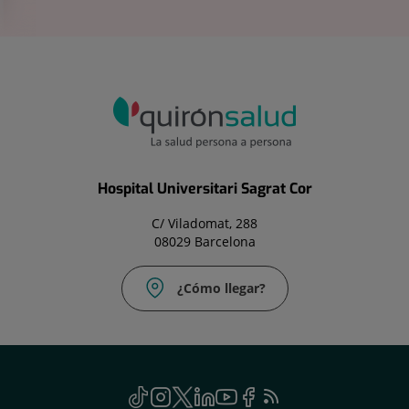
Hospital Universitari Sagrat Cor
C/ Viladomat, 288
08029 Barcelona
¿Cómo llegar?
TikTok
Este
Instagram
Este
Twitter
Este
Linkedin
Este
Youtube
Este
Facebook
Este
Feed
Este