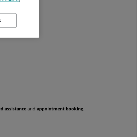
s
ed assistance
and
appointment booking
.