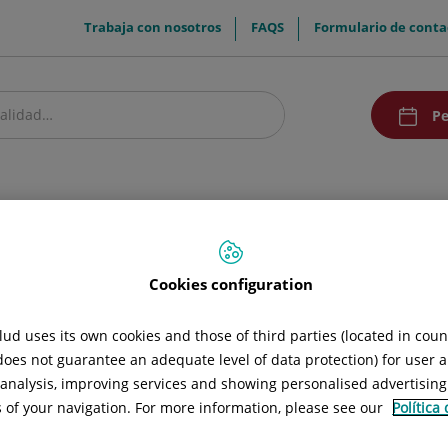
menuTop
Trabaja con nosotros
FAQS
Formulario de conta
menuAcce
Pe
estro centro
Pacientes y visitantes
Investigación y Docencia
Comunic
Cookies configuration
ud uses its own cookies and those of third parties (located in cou
 does not guarantee an adequate level of data protection) for user a
l analysis, improving services and showing personalised advertisin
s of your navigation. For more information, please see our
Política