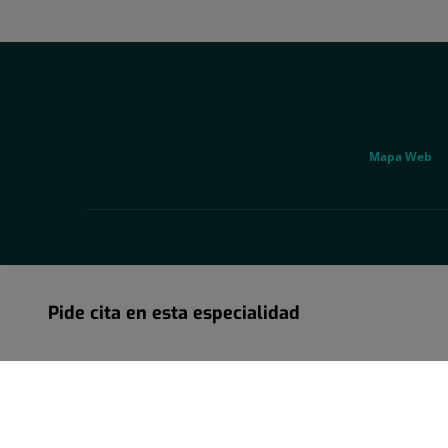
Correo
electrónico:
uac@hscor.com
Social
Genérico
Mapa Web
Pide cita en esta especialidad