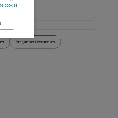
ico
 de cookies
imación
s
les
Preguntas Frecuentes