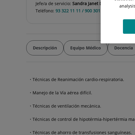
Jefe/a de servicio:
Sandra Janet De Lara González
analysi
Teléfono:
93 322 11 11 / 900 301 013
Descripción
Equipo Médico
Docencia
Técnicas de Reanimación cardio-respiratoria.
Manejo de la Vía aérea difícil.
Técnicas de ventilación mecánica.
Técnicas de control de hipotérmia-hipertérmia ma
Técnicas de ahorro de transfusiones sanguíneas.