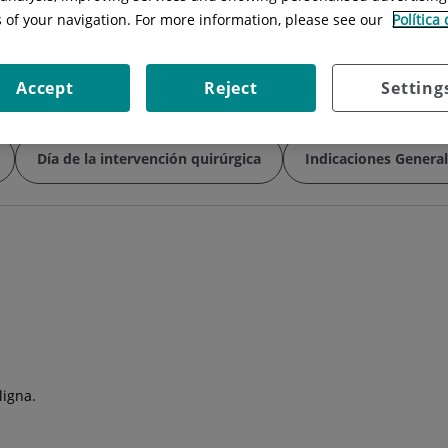
Situación:
Sotano 1 - Bloque Quirúrg
s of your navigation. For more information, please see our
Política
Especialidad:
Anestesiología y Rean
Accept
Reject
Setting
Día de la intervención quirúrgica
Indicaciones Genera
ligna.