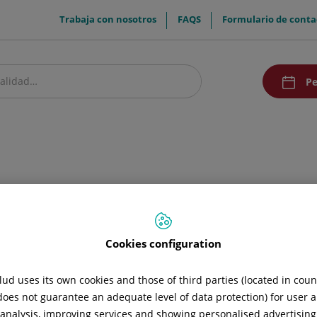
menuTop
Trabaja con nosotros
FAQS
Formulario de conta
menuAcce
Pe
estro centro
Pacientes y visitantes
Investigación y Docencia
Comunic
mación
Cookies configuration
ud uses its own cookies and those of third parties (located in cou
 does not guarantee an adequate level of data protection) for user a
l analysis, improving services and showing personalised advertisin