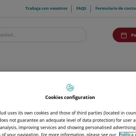
menuTop
Trabaja con nosotros
FAQS
Formulario de conta
menuAcce
Pe
estro centro
Pacientes y visitantes
Investigación y Docencia
Comunic
Cookies configuration
ud uses its own cookies and those of third parties (located in cou
 does not guarantee an adequate level of data protection) for user a
l analysis, improving services and showing personalised advertisin
s of your navigation. For more information, please see our
Política