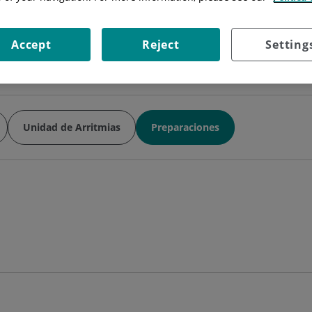
Catsalut) y Jordi Perez
Situación:
Mutuas/Privados Calle Parí
Accept
Reject
Setting
Unidad de Arritmias
Preparaciones