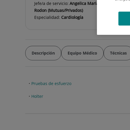
Jefe/a de servicio:
Angelica Maria Ramirez Gomez (
Rodon (Mutuas/Privados)
Especialidad:
Cardiología
Descripción
Equipo Médico
Técnicas
Pruebas de esfuerzo
Holter