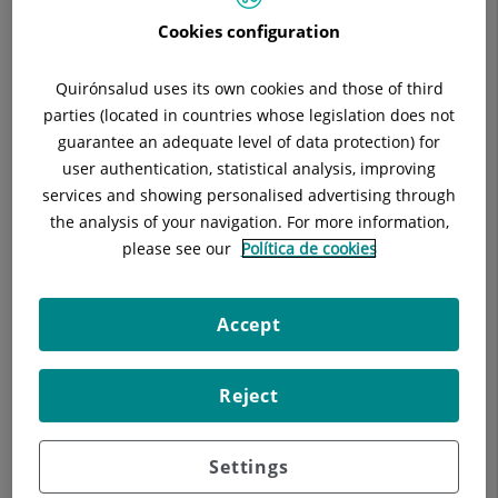
Situación:
6ª planta
Cookies configuration
Teléfono:
933 221 111
Especialidad:
Cirugía General
E-mail:
cirugiageneral@hscor.com
Quirónsalud uses its own cookies and those of third
parties (located in countries whose legislation does not
guarantee an adequate level of data protection) for
user authentication, statistical analysis, improving
services and showing personalised advertising through
Descripción
Equipo Médico
Enfermedades
the analysis of your navigation. For more information,
please see our
Política de cookies
Facultativos
Accept
Reject
Settings