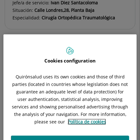
Jefe/a de servicio:
Ivan Diez Santacoloma
Situación:
Calle Londres,28, Planta Baja
Especialidad:
Cirugía Ortopédica Traumatológica
Descripción
Equipo Médico
Servicios
Cookies configuration
Quirónsalud uses its own cookies and those of third
Unidad de pie y tobillo
parties (located in countries whose legislation does not
guarantee an adequate level of data protection) for
user authentication, statistical analysis, improving
Corrección del hallux valgus en forma mínimamente
services and showing personalised advertising through
invasiva (PECA y CENTRELOCK), percutánea y abierta.
the analysis of your navigation. For more information,
please see our
Política de cookies
Cirugía artroscópica del Hallux rigidus (Artrodesis
artroscópica).