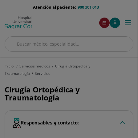
Saltar al contenido
menu-
Atención al paciente:
900 301 013
telefono
menuAcceso
Este
Este
Pedir
Mi
Togg
Menú
enlace
enlace
cita
Quirónsalud
se
se
navi
abrirá
abrirá
en
en
Buscar
una
una
Buscar
ventana
ventana
nueva.
nueva.
Inicio
Servicios médicos
Cirugía Ortopédica y
Traumatología
Servicios
Cirugía Ortopédica y
Traumatología
Responsables y contacto: