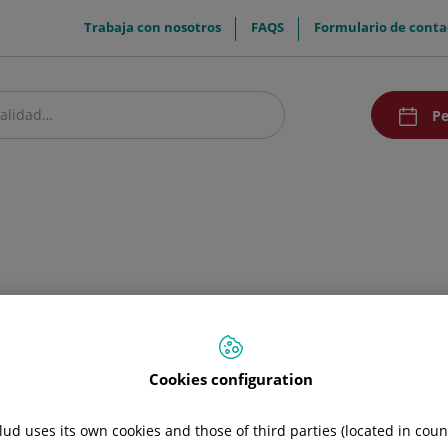
menuTop
Trabaja con nosotros
FAQS
Formulario de conta
menuAcce
Pe
estro centro
Pacientes y visitantes
Investigación y Docencia
Comunic
Cookies configuration
ud uses its own cookies and those of third parties (located in cou