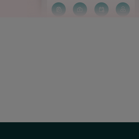
Correo
electrónico:
uac@hscor.com
Social