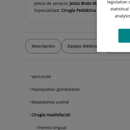
legislation
Jefe/a de servicio:
Jesús Broto Mangues
statistica
Especialidad:
Cirugía Pediátrica
analysi
Descripción
Equipo Médico
Especiali
Varicocele
Hipospadias glandulares
Meatotomía uretral
Cirugía maxilofacial:
Frenillo lingual