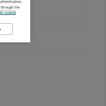
uthentication,
Baja
g through the
 de cookies
s