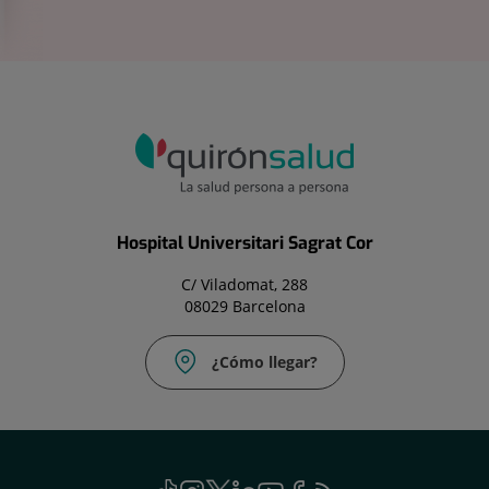
Hospital Universitari Sagrat Cor
C/ Viladomat, 288
08029 Barcelona
¿Cómo llegar?
TikTok
Este
Instagram
Este
Twitter
Este
Linkedin
Este
Youtube
Este
Facebook
Este
Feed
Este