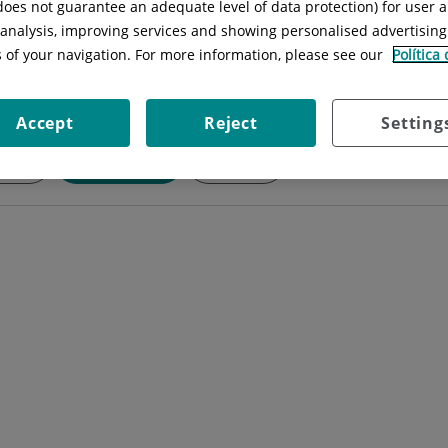
 does not guarantee an adequate level of data protection) for user a
Situación:
Calle Londres, 38, Planta 
l analysis, improving services and showing personalised advertisin
s of your navigation. For more information, please see our
Política
Accept
Reject
Setting
dades
Diagnósticos
Técnicas