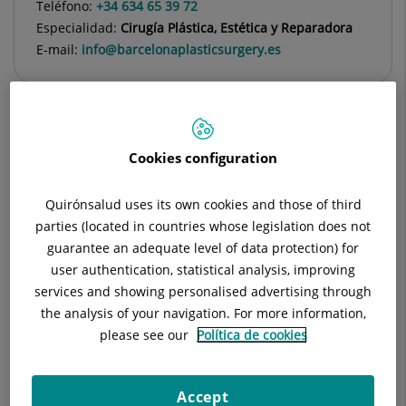
Teléfono:
+34 634 65 39 72
Especialidad:
Cirugía Plástica, Estética y Reparadora
E-mail:
info@barcelonaplasticsurgery.es
Descripción
Equipo Médico
Técnicas
Cookies configuration
Quirónsalud uses its own cookies and those of third
parties (located in countries whose legislation does not
Jefe de Unidad de Microcirugía y
guarantee an adequate level of data protection) for
Supramicrocirugía
user authentication, statistical analysis, improving
services and showing personalised advertising through
the analysis of your navigation. For more information,
Paul David Zamora Alarcón
please see our
Política de cookies
FACULTATIVO ESPECIALISTA CIRUGÍA
PLÁSTICA, ESTÉTICA
Accept