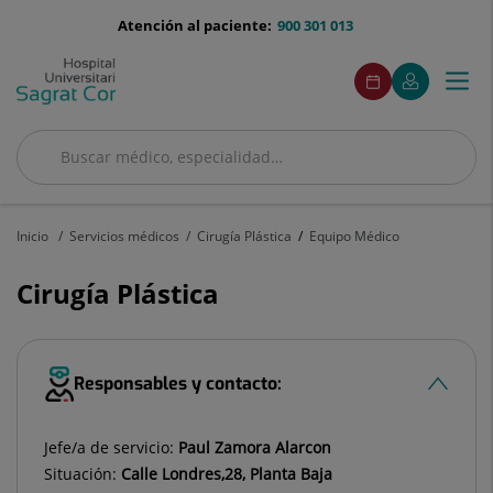
Saltar al contenido
menu-
Atención al paciente:
900 301 013
telefono
menuAcceso
Este
Este
Pedir
Mi
Togg
Menú
enlace
enlace
cita
Quirónsalud
se
se
navi
abrirá
abrirá
en
en
Buscar
una
una
Buscar
ventana
ventana
nueva.
nueva.
Inicio
Servicios médicos
Cirugía Plástica
Equipo Médico
Cirugía Plástica
Responsables y contacto:
Jefe/a de servicio:
Paul Zamora Alarcon
Situación:
Calle Londres,28, Planta Baja