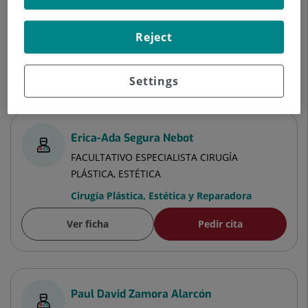
Cirugía Plástica, Estética y Reparadora
Ver ficha
Pedir cita
Reject
Settings
Especialistas
Erica-Ada Segura Nebot
FACULTATIVO ESPECIALISTA CIRUGÍA
PLÁSTICA, ESTÉTICA
Cirugía Plástica, Estética y Reparadora
Ver ficha
Pedir cita
Paul David Zamora Alarcón