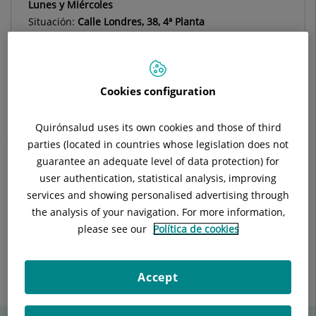
Lunes y Miércoles
Situación:
Calle Londres, 38, 4ª Planta
Teléfono:
934959286
Especialidad:
Cirugía Torácica
Cookies configuration
Quirónsalud uses its own cookies and those of third
Descripción
Equipo Médico
Instalaciones
parties (located in countries whose legislation does not
guarantee an adequate level of data protection) for
user authentication, statistical analysis, improving
services and showing personalised advertising through
the analysis of your navigation. For more information,
En Analgesia post-quirúrgica.
please see our
Política de cookies
Cirugía mínimamente invasiva.
Cáncer de pulmón y metástasis pulmonares de cáncer de
Accept
colon.