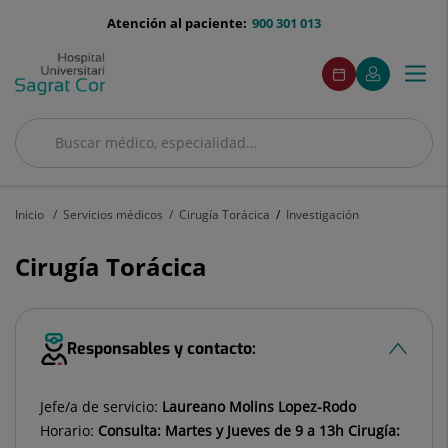
Saltar al contenido
menu-
Atención al paciente:
900 301 013
telefono
menuAcceso
Este
Este
Pedir
Mi
Togg
Menú
enlace
enlace
cita
Quirónsalud
se
se
navi
abrirá
abrirá
en
en
Buscar
una
una
Buscar
ventana
ventana
nueva.
nueva.
Inicio
Servicios médicos
Cirugía Torácica
Investigación
Cirugía Torácica
Responsables y contacto:
Jefe/a de servicio:
Laureano Molins Lopez-Rodo
Horario:
Consulta: Martes y Jueves de 9 a 13h Cirugía: