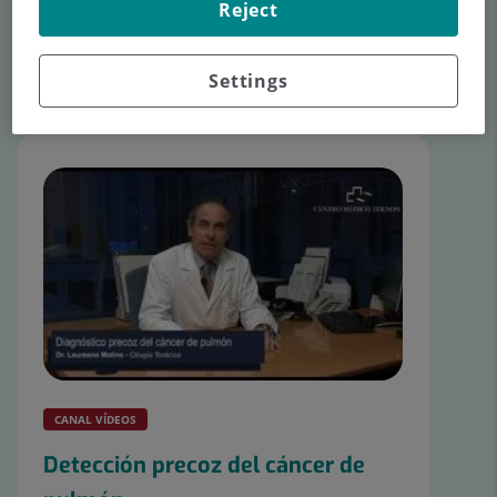
Reject
Artículos de Cirugía Torácica
Settings
Consulta los últimos artículos en
Tu canal de salud.
CANAL VÍDEOS
Detección precoz del cáncer de