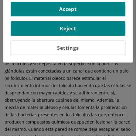
causan que las glándulas sebáceas, que son las que
producen la grasa de la piel se agranden, un fenómeno que
Accept
se observa en áreas donde el acné es más común (la cara, la
parte superior de la espalda y el pecho). La afección es
Reject
activada por hormonas de tipo masculino, presentes tanto en
varones como en mujeres.
Settings
Las glándulas sebáceas producen una sustancia oleosa,
denominada sebo, que se vacía a través de las aberturas de
los folículos y se deposita en la superficie de la piel. Las
glándulas están conectadas a un canal que contiene un pelo
(el folículo). El material oleoso parece estimular el
recubrimiento interior del folículo haciendo que las células se
desprendan con mayor rapidez y se adhieran entre sí,
obstruyendo la abertura cutánea del mismo. Además, la
mezcla de material oleoso y células fomenta la proliferación
de las bacterias presentes en los folículos las que, entonces,
producen compuestos químicos quepueden lesionar la pared
del mismo. Cuando esta pared se rompe deja escapar el sebo,