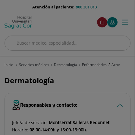
Saltar al contenido
menu-
Atención al paciente:
900 301 013
telefono
menuAcceso
Este
Este
Pedir
Mi
Togg
Menú
enlace
enlace
cita
Quirónsalud
se
se
navi
abrirá
abrirá
en
en
Buscar
una
una
Buscar
ventana
ventana
nueva.
nueva.
Inicio
Servicios médicos
Dermatología
Enfermedades
Acné
Dermatología
Responsables y contacto:
Jefe/a de servicio:
Montserrat Salleras Redonnet
Horario:
08:00-14:00h y 15:00-19:00h.