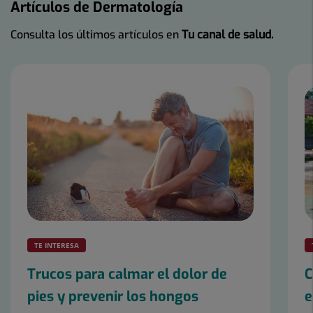
Artículos de Dermatología
Consulta los últimos artículos en
Tu canal de salud.
Número
de
diapositivas:
2
TE INTERESA
Trucos para calmar el dolor de
C
pies y prevenir los hongos
e