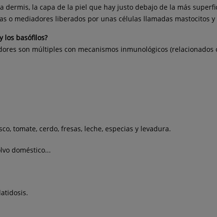
la dermis, la capa de la piel que hay justo debajo de la más superf
as o mediadores liberados por unas células llamadas mastocitos y l
 los basófilos?
dores son múltiples con mecanismos inmunológicos (relacionados 
co, tomate, cerdo, fresas, leche, especias y levadura.
lvo doméstico...
datidosis.