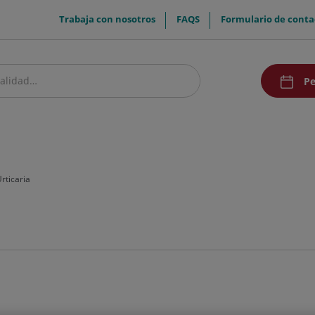
menuTop
Trabaja con nosotros
FAQS
Formulario de conta
menuAcce
Pe
estro centro
Pacientes y visitantes
Investigación y Docencia
Comunic
rticaria