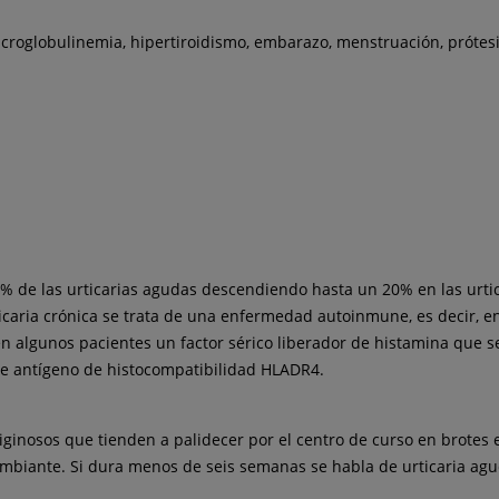
acroglobulinemia, hipertiroidismo, embarazo, menstruación, prótesi
 de las urticarias agudas descendiendo hasta un 20% en las urtic
ticaria crónica se trata de una enfermedad autoinmune, es decir, en
 algunos pacientes un factor sérico liberador de histamina que s
 de antígeno de histocompatibilidad HLADR4.
nosos que tienden a palidecer por el centro de curso en brotes es 
iante. Si dura menos de seis semanas se habla de urticaria aguda 