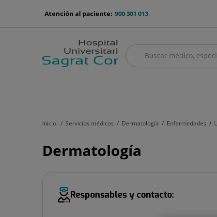
Saltar al contenido
menu-
Atención al paciente:
900 301 013
telefono
Buscar
Buscar
menú
Cuadro médico
Servicios médicos
Aseguradoras y mutuas
Nu
principal
Inicio
Servicios médicos
Dermatología
Enfermedades
U
Dermatología
Responsables y contacto: