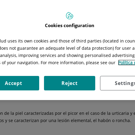
Horario:
08:00-14:00h y 15:00-19:00h
ivados) y Calle París, 5ª
Teléfono:
93 494 89 13
Cookies configuration
ud uses its own cookies and those of third parties (located in cou
 does not guarantee an adequate level of data protection) for user a
l analysis, improving services and showing personalised advertisin
talaciones Londres
Unidades Londres
Docencia Londr
s of your navigation. For more information, please see our
Política
Accept
Reject
Setting
 de la piel caracterizadas por el picor en el caso de la urticaria y
s y se caracterizan por una lesión elemental, el habón o roncha.