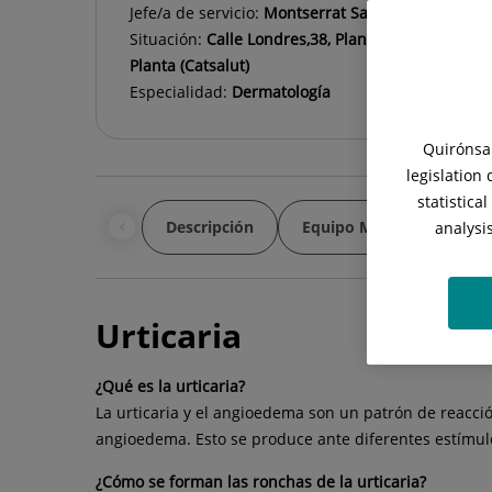
Jefe/a de servicio:
Montserrat Salleras Redonnet
Situación:
Calle Londres,38, Planta Baja (Mutuas/Pr
Planta (Catsalut)
Especialidad:
Dermatología
Quirónsal
legislation
statistica
Descripción
Equipo Médico
Ins
analysi
Urticaria
¿Qué es la urticaria?
La urticaria y el angioedema son un patrón de reacción
angioedema. Esto se produce ante diferentes estímulo
¿Cómo se forman las ronchas de la urticaria?