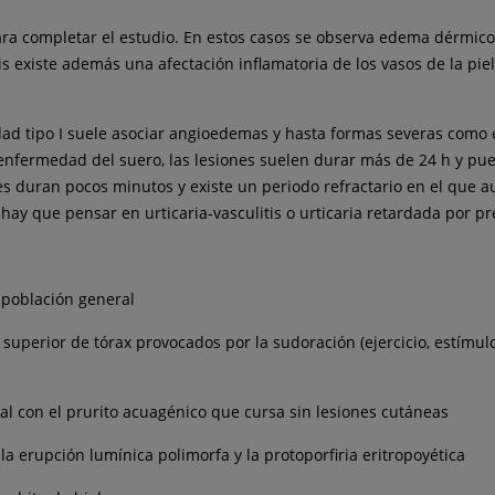
para completar el estudio. En estos casos se observa edema dérmico
s existe además una afectación inflamatoria de los vasos de la piel
dad tipo I suele asociar angioedemas y hasta formas severas como e
 enfermedad del suero, las lesiones suelen durar más de 24 h y pu
es duran pocos minutos y existe un periodo refractario en el que a
ay que pensar en urticaria-vasculitis o urticaria retardada por pr
 población general
superior de tórax provocados por la sudoración (ejercicio, estímulo
al con el prurito acuagénico que cursa sin lesiones cutáneas
 la erupción lumínica polimorfa y la protoporfiria eritropoyética