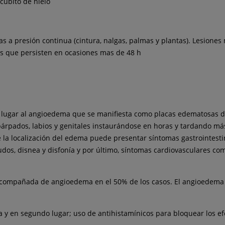
 cubito de hielo
as a presión continua (cintura, nalgas, palmas y plantas). Lesione
ones que persisten en ocasiones mas de 48 h
 lugar al angioedema que se manifiesta como placas edematosas de
párpados, labios y genitales instaurándose en horas y tardando m
de la localización del edema puede presentar síntomas gastrointest
udos, disnea y disfonía y por último, síntomas cardiovasculares co
, acompañada de angioedema en el 50% de los casos. El angioedema 
fica y en segundo lugar; uso de antihistamínicos para bloquear los 