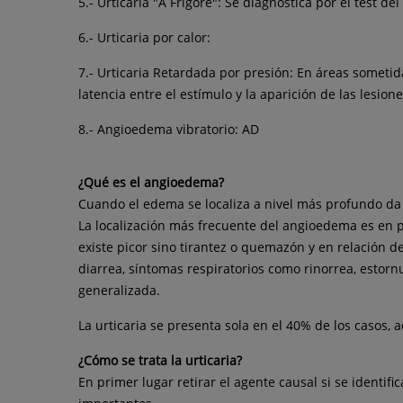
5.-
Urticaria
"A Frigore": Se diagnostica por el test del
6.-
Urticaria
por calor:
7.- Urticaria Retardada por presión: En áreas sometid
latencia entre el estímulo y la aparición de las lesi
8.- Angioedema vibratorio: AD
¿Qué es el angioedema?
Cuando el edema se localiza a nivel más profundo da
La localización más frecuente del angioedema es en 
existe picor sino tirantez o quemazón y en relación 
diarrea, síntomas respiratorios como rinorrea, estorn
generalizada.
La urticaria se presenta sola en el 40% de los casos
¿Cómo se trata la urticaria?
En primer lugar retirar el agente causal si se identi