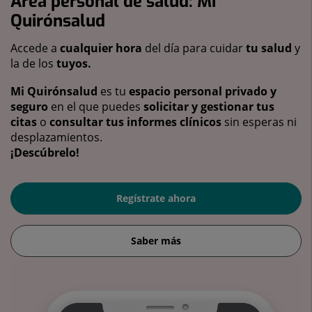
Área personal de salud: Mi
Quirónsalud
Accede a
cualquier hora
del día para cuidar
tu salud
y
la de los
tuyos.
Mi Quirónsalud
es tu
espacio personal privado y
seguro
en el que puedes
solicitar y gestionar tus
citas
o
consultar tus informes clínicos
sin esperas ni
desplazamientos.
¡Descúbrelo!
Regístrate ahora
Saber más