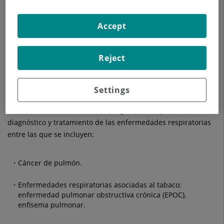
Horario:
lunes y viernes de 9:00h a 14:30h
Accept
lunes, martes, miércoles y jueves 15:00h a 20:00h
Reject
El servicio de Neumología de Calle Londres ,38 4º Planta del
HUSC, se ha diseñado con el objetivo de potenciar la oferta
Settings
sanitaria de ámbito privado que ofrece el hospital. En este
sentido, se ofrece un servicio integral para la prevención, el
diagnóstico y tratamiento de las enfermedades respiratorias
entre las que se incluyen:
Cáncer de pulmón.
Enfermedades respiratorias asociadas al tabaco:
enfermedad pulmonar obstructiva crónica (EPOC),
enfisema pulmonar.