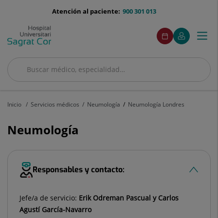
Saltar al contenido
menu-
Atención al paciente:
900 301 013
telefono
menuAcceso
Este
Este
Pedir
Mi
Togg
Menú
enlace
enlace
cita
Quirónsalud
se
se
navi
abrirá
abrirá
en
en
Buscar
una
una
Buscar
ventana
ventana
nueva.
nueva.
Inicio
Servicios médicos
Neumología
Neumología Londres
Neumología
Responsables y contacto:
Jefe/a de servicio:
Erik Odreman Pascual y Carlos
Agustí García-Navarro