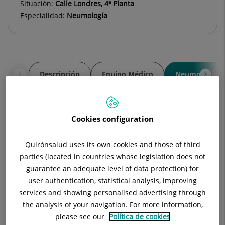
Situación:
Calle Londres, 4ª Planta
Especialidad:
Neumología
Descripción
Equipo Médico
Neumología L
Cookies configuration
Información de Interés:
Quirónsalud uses its own cookies and those of third
Jefe de Servicio:
Dr. Carlos Agustí García-Navarro
parties (located in countries whose legislation does not
C/Londres, 38 4º planta consulta 4.3
guarantee an adequate level of data protection) for
user authentication, statistical analysis, improving
Teléfono:
93 495 92 86
services and showing personalised advertising through
the analysis of your navigation. For more information,
Correo:
consultaneumo.husc@quironsalud.es
please see our
Política de cookies