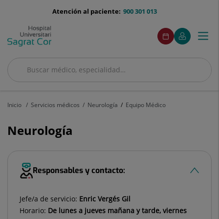
Saltar al contenido
menu-
Atención al paciente:
900 301 013
telefono
menuAcceso
Este
Este
Pedir
Mi
Togg
Menú
enlace
enlace
cita
Quirónsalud
se
se
navi
abrirá
abrirá
en
en
Buscar
una
una
Buscar
ventana
ventana
nueva.
nueva.
Inicio
Servicios médicos
Neurología
Equipo Médico
Neurología
Responsables y contacto:
Jefe/a de servicio:
Enric Vergés Gil
Horario:
De lunes a jueves mañana y tarde, viernes