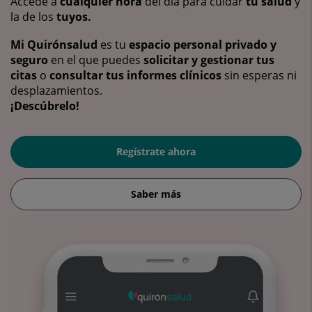
Accede a
cualquier hora
del día para cuidar
tu salud
y
la de los
tuyos.
Mi Quirónsalud
es tu
espacio personal privado y
seguro
en el que puedes
solicitar y gestionar tus
citas
o
consultar tus informes clínicos
sin esperas ni
desplazamientos.
¡Descúbrelo!
Regístrate ahora
Saber más