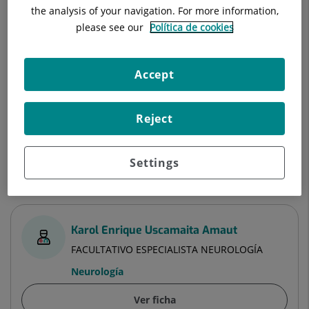
the analysis of your navigation. For more information,
Ver ficha
Pedir cita
please see our
Política de cookies
Accept
Eliot Gómez López
FACULTATIVO ESPECIALISTA NEUROLOGÍA
Reject
Neurología
Ver ficha
Pedir cita
Settings
Karol Enrique Uscamaita Amaut
FACULTATIVO ESPECIALISTA NEUROLOGÍA
Neurología
Ver ficha