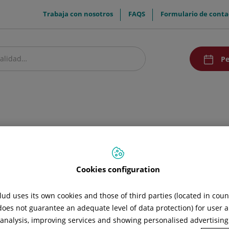
menuTop
Trabaja con nosotros
FAQS
Formulario de conta
menuAcce
Pe
estro centro
Pacientes y visitantes
Investigación y Docencia
Comunic
de Cirugía Intima Femenina
ma Femenina
Cookies configuration
ud uses its own cookies and those of third parties (located in cou
 does not guarantee an adequate level of data protection) for user a
l analysis, improving services and showing personalised advertisin