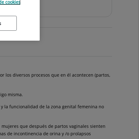
 de cookies
s
or los diversos procesos que en él acontecen (partos,
sigo misma.
y la funcionalidad de la zona genital femenina no
 En mujeres que después de partos vaginales sienten
mas de incontinencia de orina y /o prolapsos