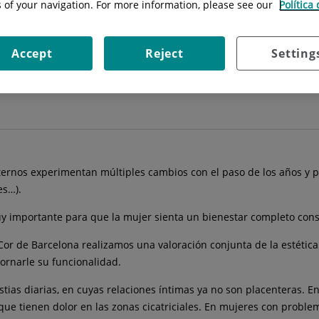
s of your navigation. For more information, please see our
Política
ño
Accept
Reject
Setting
externos experimentan múltiples cambios con el paso de los años y p
es…).
 muy importante para que la mujer sienta un bienestar completo con
r de Barcelona realizamos una valoración conjunta de la estética 
tornarle su funcionalidad.
stias diarias, en cuyas relaciones íntimas ya no son placenteras.
que tienen dolor en las zonas cicatriciales. En mujeres con proble