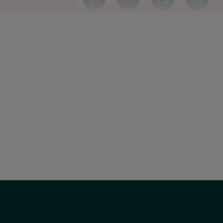
Correo
electrónico:
uac@hscor.com
Social