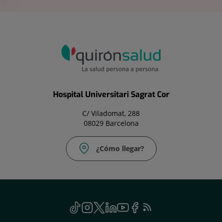
Hospital Universitari Sagrat Cor
C/ Viladomat, 288
08029 Barcelona
¿Cómo llegar?
TikTok
Este
Instagram
Este
Twitter
Este
Linkedin
Este
Youtube
Este
Facebook
Este
Feed
Este
enlace
enlace
enlace
enlace
enlace
enlace
RSS
enlace