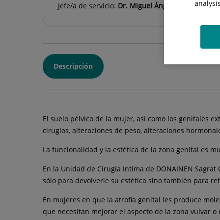
analysi
Jefe/a de servicio:
Dr. Miguel Ángel Jiménez Ortu
Descripción
El suelo pélvico de la mujer, así como los genitales 
cirugías, alteraciones de peso, alteraciones hormonal
La funcionalidad y la estética de la zona genital es
En la Unidad de Cirugía Intima de DONAINEN Sagrat Co
sólo para devolverle su estética sino también para re
En mujeres en que la atrofia genital les produce mole
que necesitan mejorar el aspecto de la zona vulvar o 