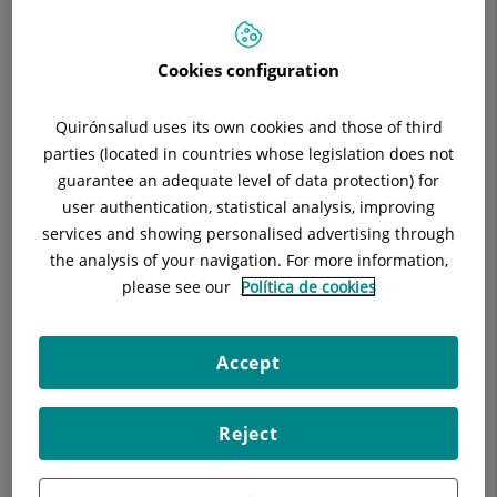
E-mail:
barcelona.sagratcor@mivisalud.com
Cookies configuration
Quirónsalud uses its own cookies and those of third
Descripción
Equipo Médico
Servicios
parties (located in countries whose legislation does not
guarantee an adequate level of data protection) for
user authentication, statistical analysis, improving
services and showing personalised advertising through
Jefe de Servicio
the analysis of your navigation. For more information,
please see our
Política de cookies
Guilherme Madaleno Ferreira Dos
Santos
Accept
FACULTATIVO ESPECIALISTA REHABILITACIÓN
Medicina Física y Rehabilitación
,
Reject
Unidad del Dolor
Ver ficha
Pedir cita