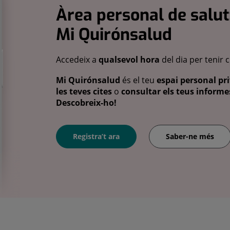
Àrea personal de salut
Mi Quirónsalud
Accedeix a
qualsevol hora
del dia per tenir 
Mi Quirónsalud
és el teu
espai personal pri
les teves cites
o
consultar els teus informes
Descobreix-ho!
Registra’t ara
Saber-ne més