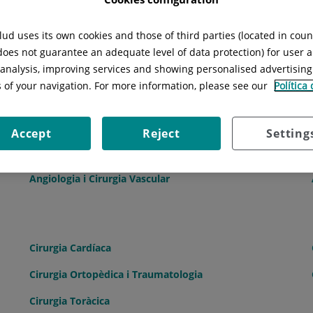
ud uses its own cookies and those of third parties (located in cou
U
V
W
X
Y
Z
 does not guarantee an adequate level of data protection) for user a
l analysis, improving services and showing personalised advertisin
s of your navigation. For more information, please see our
Política
Accept
Reject
Setting
Anàlisis clíniques
Angiologia i Cirurgia Vascular
Cirurgia Cardíaca
Cirurgia Ortopèdica i Traumatologia
Cirurgia Toràcica