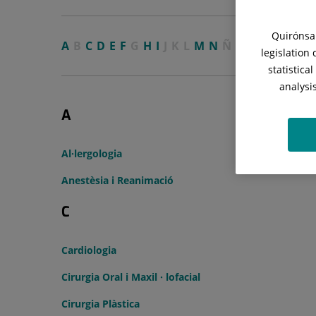
Quirónsal
A
B
C
D
E
F
G
H
I
J
K
L
M
N
Ñ
O
P
Q
R
S
T
legislation
statistica
analysi
A
Al·lergologia
Anestèsia i Reanimació
C
Cardiologia
Cirurgia Oral i Maxil · lofacial
Cirurgia Plàstica