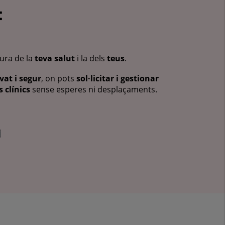
:
cura de la
teva salut
i la dels
teus
.
vat i segur
, on pots
sol·licitar i gestionar
 clínics
sense esperes ni desplaçaments.