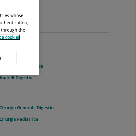
ntries whose
uthentication,
g through the
 de cookies
s
Anatomia Patològica
Aparell Digestiu
Cirurgia General i Digestiu
Cirurgia Pediàtrica