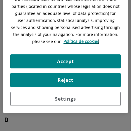
C
parties (located in countries whose legislation does not
guarantee an adequate level of data protection) for
Cardiología
user authentication, statistical analysis, improving
services and showing personalised advertising through
Cirugía Cardíaca
the analysis of your navigation. For more information,
please see our
Política de cookies
Cirugía General y Digestivo
Cirugía Oral y Maxilofacial
Accept
Cirugía Ortopédica y Traumatología
Reject
Cirugía Pediátrica
Cirugía Plástica
Settings
Cirugía Torácica
D