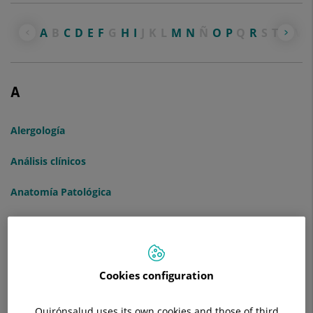
A
B
C
D
E
F
G
H
I
J
K
L
M
N
Ñ
O
P
Q
R
S
T
U
V
A
Alergología
Análisis clínicos
Anatomía Patológica
Anestesiología y Reanimación
Angiología y Cirugía Vascular
Cookies configuration
Aparato Digestivo
Quirónsalud uses its own cookies and those of third