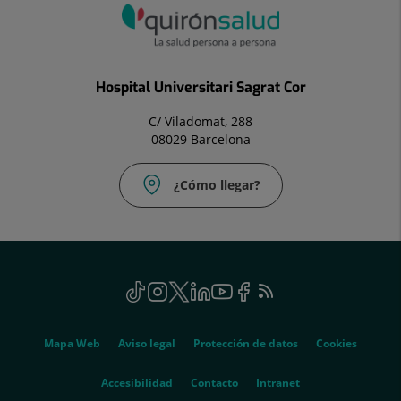
Hospital Universitari Sagrat Cor
C/ Viladomat, 288
08029 Barcelona
¿Cómo llegar?
Correo
electrónico:
uac@hscor.com
Social
TikTok
Este
Instagram
Este
Twitter
Este
Linkedin
Este
Youtube
Este
Facebook
Este
Feed
Este
enlace
enlace
enlace
enlace
enlace
enlace
RSS
enlace
se
se
se
se
se
se
se
Genérico
abrirá
abrirá
abrirá
abrirá
abrirá
abrirá
abrirá
Mapa Web
Aviso legal
Protección de datos
Cookies
en
en
en
en
en
en
en
una
una
una
una
una
una
una
Este
Accesibilidad
Contacto
Intranet
ventana
ventana
ventana
ventana
ventana
ventana
ventana