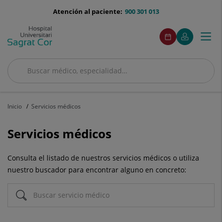
Saltar al contenido
menu-
Atención al paciente:
900 301 013
telefono
menuAcceso
Este
Este
Pedir
Mi
Togg
Menú
enlace
enlace
cita
Quirónsalud
se
se
navi
abrirá
abrirá
en
en
Buscar
una
una
Buscar
ventana
ventana
nueva.
nueva.
Inicio
Servicios médicos
Servicios médicos
Consulta el listado de nuestros servicios médicos o utiliza
nuestro buscador para encontrar alguno en concreto: