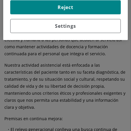
ocupa del estudio, diagnóstico y tratamiento de las patologías
Reject
que afectan al aparato urinario, glándulas suprarrenales y
retroperitoneo de ambos sexos y al aparato reproductor
masculino.
Settings
Nuestra finalidad es dar una asistencia integral, actualizada,
efectiva y humana a las personas que acuden al servicio así
como mantener actividades de docencia y formación
continuada para el personal que integra el servicio.
Nuestra actividad asistencial está enfocada a las
características del paciente tanto en su faceta diagnóstica, de
tratamiento, y de su situación social y cultural, respetando su
calidad de vida y de su libertad de decisión propia,
manteniendo unos criterios éticos y profesionales exigentes y
claros que nos permita una estabilidad y una información
clara y objetiva.
Premisas en continua mejora:
El relevo generacional conlleva una busca continua de