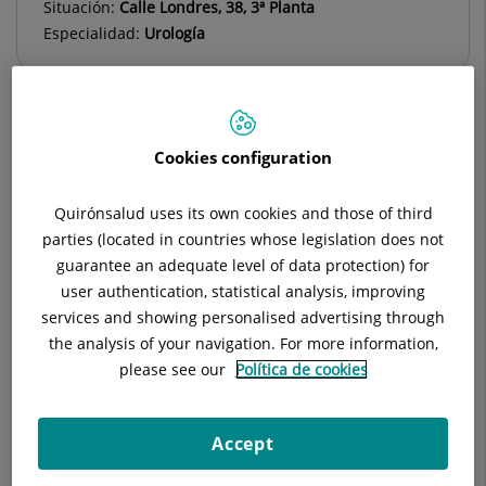
Situación:
Calle Londres, 38, 3ª Planta
Especialidad:
Urología
Cookies configuration
Descripción
Equipo Médico
Técnicas
Quirónsalud uses its own cookies and those of third
parties (located in countries whose legislation does not
guarantee an adequate level of data protection) for
Consulta la
información completa
de esta
user authentication, statistical analysis, improving
especialidad
en la
web de Quirónsalud.
services and showing personalised advertising through
the analysis of your navigation. For more information,
please see our
Política de cookies
C/ Londres 38. 3ª Planta. Mutuas / Privado
Accept
La urología es una especialidad médico-quirúrgica que se