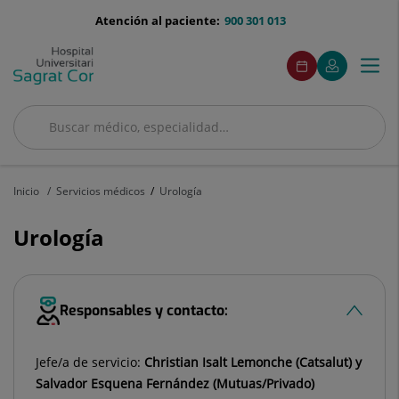
Saltar al contenido
menu-
Atención al paciente:
900 301 013
telefono
menuAcceso
Este
Este
Pedir
Mi
Togg
Menú
enlace
enlace
cita
Quirónsalud
se
se
navi
abrirá
abrirá
en
en
Buscar
una
una
Buscar
ventana
ventana
nueva.
nueva.
Inicio
Servicios médicos
Urología
Urología
Responsables y contacto:
Jefe/a de servicio:
Christian Isalt Lemonche (Catsalut) y
Salvador Esquena Fernández (Mutuas/Privado)