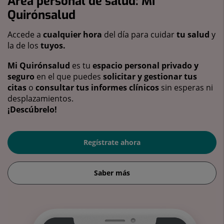
Área personal de salud: Mi
Quirónsalud
Accede a
cualquier hora
del día para cuidar
tu salud
y
la de los
tuyos.
Mi Quirónsalud
es tu
espacio personal privado y
seguro
en el que puedes
solicitar y gestionar tus
citas
o
consultar tus informes clínicos
sin esperas ni
desplazamientos.
¡Descúbrelo!
Regístrate ahora
Saber más