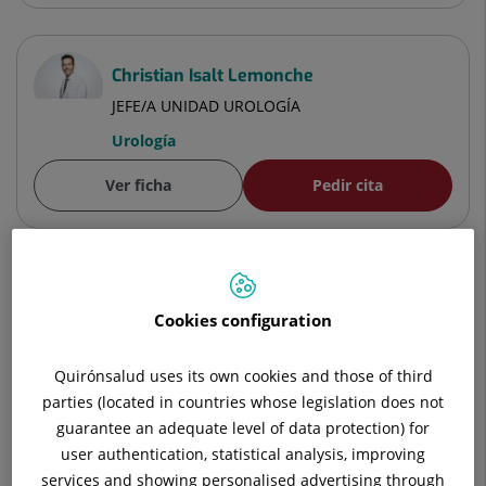
Christian Isalt Lemonche
JEFE/A UNIDAD UROLOGÍA
Urología
Ver ficha
Pedir cita
Unidad de Urología Oncológica
Cookies configuration
Salvador Esquena Fernández
Quirónsalud uses its own cookies and those of third
FACULTATIVO ESPECIALISTA UROLOGÍA
parties (located in countries whose legislation does not
Urología
guarantee an adequate level of data protection) for
user authentication, statistical analysis, improving
Ver ficha
Pedir cita
services and showing personalised advertising through