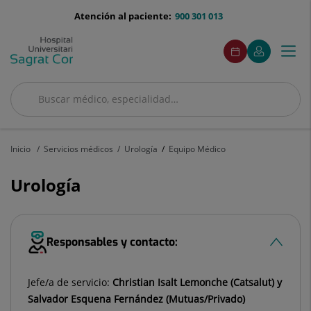
Saltar al contenido
menu-
Atención al paciente:
900 301 013
telefono
menuAcceso
Este
Este
Pedir
Mi
Togg
Menú
enlace
enlace
cita
Quirónsalud
se
se
navi
abrirá
abrirá
en
en
Buscar
una
una
Buscar
ventana
ventana
nueva.
nueva.
Inicio
Servicios médicos
Urología
Equipo Médico
Urología
Responsables y contacto:
Jefe/a de servicio:
Christian Isalt Lemonche (Catsalut) y
Salvador Esquena Fernández (Mutuas/Privado)