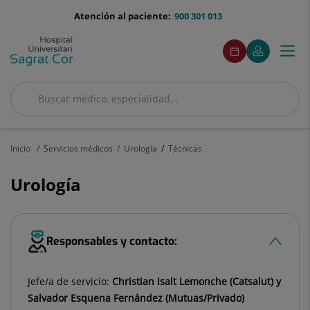
Saltar al contenido
menu-
Atención al paciente:
900 301 013
telefono
menuAcceso
Este
Este
Pedir
Mi
Togg
Menú
enlace
enlace
cita
Quirónsalud
se
se
navi
abrirá
abrirá
en
en
Buscar
una
una
Buscar
ventana
ventana
nueva.
nueva.
Inicio
Servicios médicos
Urología
Técnicas
Urología
Responsables y contacto:
Jefe/a de servicio:
Christian Isalt Lemonche (Catsalut) y
Salvador Esquena Fernández (Mutuas/Privado)