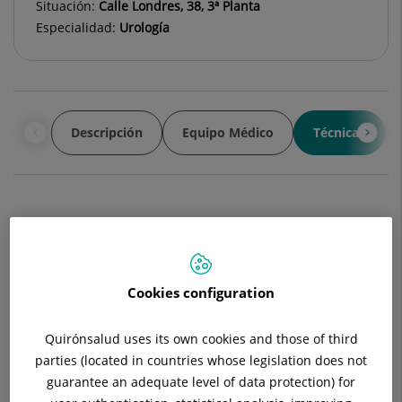
Situación:
Calle Londres, 38, 3ª Planta
Especialidad:
Urología
Descripción
Equipo Médico
Técnicas
Ofrecemos un
catálogo de servicios
que comprende:
Atención ambulatoria
Cookies configuration
Hospitalización
Quirónsalud uses its own cookies and those of third
Técnica diagnósticas, propias y en colaboración con los
Servicio de Medicina Nuclear y Radiología
parties (located in countries whose legislation does not
guarantee an adequate level of data protection) for
Técnicas quirúrgicas generalizadas