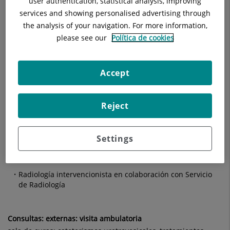
user authentication, statistical analysis, improving
services and showing personalised advertising through
Técnicas quirúrgicas y procedimientos especiales : unidad
the analysis of your navigation. For more information,
de litotricia, LEOC.
please see our
Política de cookies
Uretero-litotricia unidad Laser: para diferentes patologías,
unidad salud prostática, tratamiento láser
Accept
Técnicas terapéuticas : en colaboración con Servicio de
Radioterapia
Reject
Tratamientos endovesical inmediato a postcirugía o
diferidos de tm vesical
Settings
Dilataciones uretrales
Radiología intervencionista en colaboración con Servicio
de Radiología
Consultas: externas: visita ambulatoria