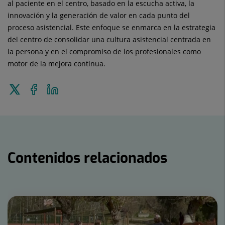
al paciente en el centro, basado en la escucha activa, la
innovación y la generación de valor en cada punto del
proceso asistencial. Este enfoque se enmarca en la estrategia
del centro de consolidar una cultura asistencial centrada en
la persona y en el compromiso de los profesionales como
motor de la mejora continua.
Enviar
Compartir
Compartir
a
en
en
Twitter
Facebook
Linkedin
Contenidos relacionados
Número
de
diapositivas: