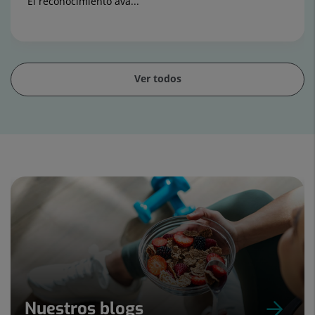
El reconocimiento ava...
Ver todos
Diapositiva
1
de
15
Nuestros blogs