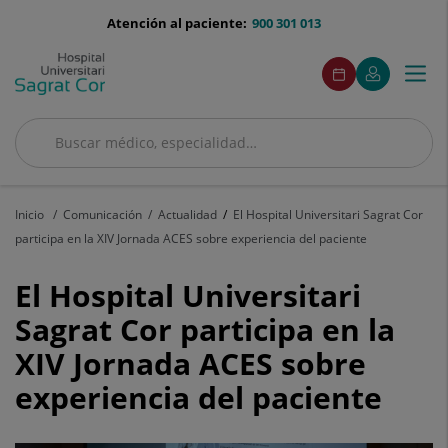
Saltar al contenido
menu-
Atención al paciente:
900 301 013
telefono
menuAcceso
Este
Este
Pedir
Mi
Togg
Menú
enlace
enlace
cita
Quirónsalud
se
se
navi
abrirá
abrirá
en
en
Buscar
una
una
Buscar
ventana
ventana
nueva.
nueva.
Inicio
Comunicación
Actualidad
El Hospital Universitari Sagrat Cor
participa en la XIV Jornada ACES sobre experiencia del paciente
El
El Hospital Universitari
Hospital
Sagrat Cor participa en la
XIV Jornada ACES sobre
Universitari
experiencia del paciente
Sagrat
Cor