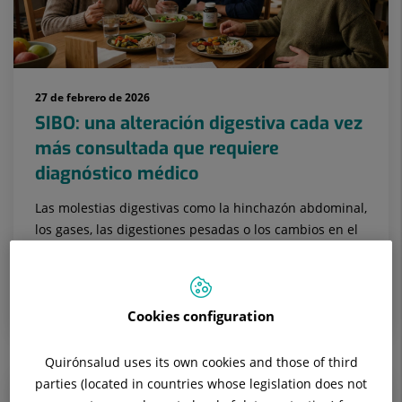
27 de febrero de 2026
SIBO: una alteración digestiva cada vez
más consultada que requiere
diagnóstico médico
Las molestias digestivas como la hinchazón abdominal,
los gases, las digestiones pesadas o los cambios en el
ritmo intestinal se han convertido en uno de los
motivos de cons...
APARATO DIGESTIVO
Cookies configuration
Quirónsalud uses its own cookies and those of third
parties (located in countries whose legislation does not