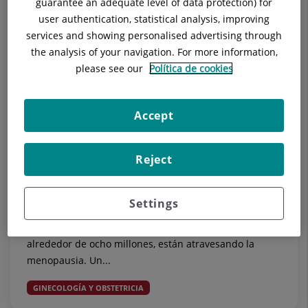
guarantee an adequate level of data protection) for
user authentication, statistical analysis, improving
services and showing personalised advertising through
the analysis of your navigation. For more information,
please see our
Política de cookies
Accept
25 de febrero de 2026
¿Menopausia y sexualidad? Un tabú
Reject
persistente con impacto en la salud
física y mental
Settings
En España, según el Instituto Nacional de Estadística
(INE), hay más de 22 millones de mujeres de las cuáles,
alrededor de ocho millones, están atravesando la
menopausia. Un...
GINECOLOGÍA Y OBSTETRICIA