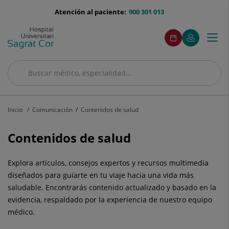
Saltar al contenido
menu-
Atención al paciente:
900 301 013
telefono
menuAcceso
Este
Este
Pedir
Mi
Togg
Menú
enlace
enlace
cita
Quirónsalud
se
se
navi
abrirá
abrirá
en
en
Buscar
una
una
Buscar
ventana
ventana
nueva.
nueva.
Inicio
Comunicación
Contenidos de salud
Contenidos de salud
Explora artículos, consejos expertos y recursos multimedia
diseñados para guiarte en tu viaje hacia una vida más
saludable. Encontrarás contenido actualizado y basado en la
evidencia, respaldado por la experiencia de nuestro equipo
médico.