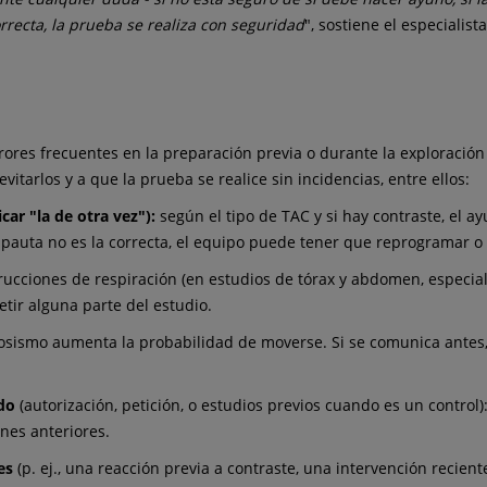
recta, la prueba se realiza con seguridad
", sostiene el especialista
ores frecuentes en la preparación previa o durante la exploración
itarlos y a que la prueba se realice sin incidencias, entre ellos:
ar "la de otra vez"):
según el tipo de TAC y si hay contraste, el a
 pauta no es la correcta, el equipo puede tener que reprogramar o a
trucciones de respiración (en estudios de tórax y abdomen, especi
etir alguna parte del estudio.
osismo aumenta la probabilidad de moverse. Si se comunica antes,
ado
(autorización, petición, o estudios previos cuando es un control)
nes anteriores.
es
(p. ej., una reacción previa a contraste, una intervención recien