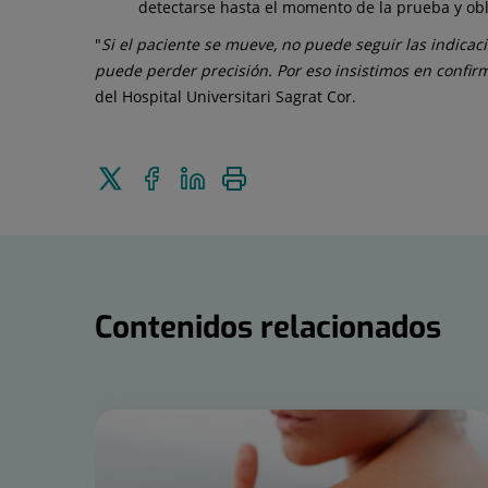
detectarse hasta el momento de la prueba y obli
"
Si el paciente se mueve, no puede seguir las indicaci
puede perder precisión. Por eso insistimos en confir
del Hospital Universitari Sagrat Cor.
Enviar
Compartir
Compartir
Imprimir
a
en
en
Twitter
Facebook
Linkedin
Contenidos relacionados
Número
de
diapositivas:
15