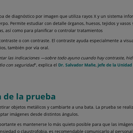
a de diagnóstico por imagen que utiliza rayos X y un sistema inf
erpo. Permite estudiar con detalle órganos, huesos, tejidos y vasos
s, así como para planificar o controlar tratamientos
 contraste o con contraste. El contraste ayuda especialmente a visu
os, también por vía oral.
etar las indicaciones —sobre todo ayuno cuando hay contraste, h
udio con seguridad
", explica el
Dr. Salvador Mañe
,
jefe de la Unidad
a de la prueba
etirar objetos metálicos y cambiarte a una bata. La prueba se rea
aptar imágenes desde distintos ángulos.
mportante es mantenerse lo más quieto posible para que las imágene
e ansiedad o claustrofobia, es recomendable comunicarlo al person