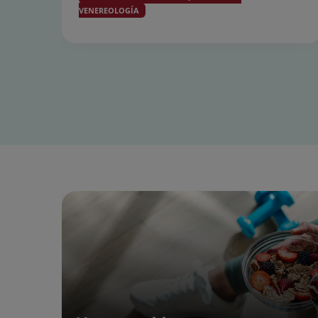
VENEREOLOGÍA
Diapositiva
1
de
15