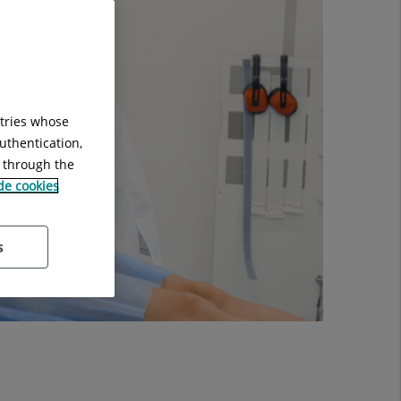
ntries whose
uthentication,
g through the
 de cookies
s