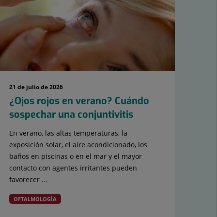
21 de julio de 2026
13 d
¿Ojos rojos en verano? Cuándo
Má
sospechar una conjuntivitis
ha
TD
En verano, las altas temperaturas, la
eda
exposición solar, el aire acondicionado, los
baños en piscinas o en el mar y el mayor
Dur
contacto con agentes irritantes pueden
Ate
favorecer ...
err
varo
OFTALMOLOGÍA
PS