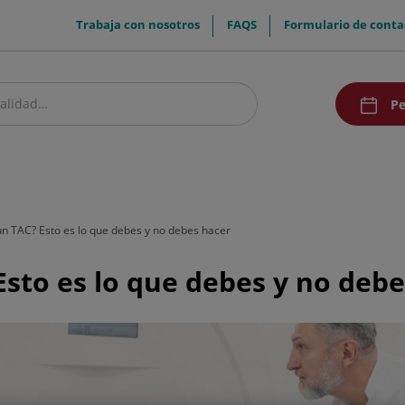
menuTop
Trabaja con nosotros
FAQS
Formulario de conta
menuAcce
Pe
estro centro
Pacientes y visitantes
Investigación y Docencia
Comunic
un TAC? Esto es lo que debes y no debes hacer
Esto es lo que debes y no deb