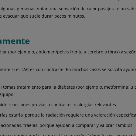
lgunas personas notan una sensación de calor pasajera o un sabor 
e evacuar que suele durar pocos minutos.
tamente
iar (por ejemplo, abdomen/pelvis frente a cerebro o tórax) y según 
mente si el TAC es con contraste. En muchos casos se solicita ayun
si tomas tratamiento para la diabetes (por ejemplo, metformina) u
 equipo.
ido reacciones previas a contrastes o alergias relevantes.
as estarlo, porque la radiación requiere una valoración específica
elacionadas, tráelas, porque ayudan a comparar y valorar cambios.
te cualquier duda - si no está seguro de si debe hacer ayuno, si l