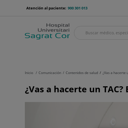
Saltar al contenido
menu-
Atención al paciente:
900 301 013
telefono
Buscar
Buscar
menú
Cuadro médico
Servicios médicos
Aseguradoras y mutuas
Nu
principal
Inicio
Comunicación
Contenidos de salud
¿Vas a hacerte 
¿Vas
¿Vas a hacerte un TAC? 
a
hacerte
un