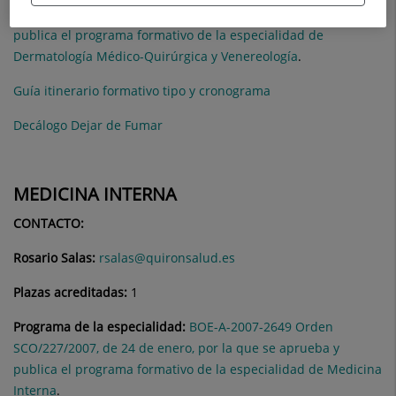
SCO/2754/2007, de 4 de septiembre, por la que se aprueba y
publica el programa formativo de la especialidad de
Dermatología Médico-Quirúrgica y Venereología
.
Guía itinerario formativo tipo y cronograma
Decálogo Dejar de Fumar
MEDICINA INTERNA
CONTACTO:
Rosario Salas:
rsalas@quironsalud.es
Plazas acreditadas:
1
Programa de la especialidad:
BOE-A-2007-2649 Orden
SCO/227/2007, de 24 de enero, por la que se aprueba y
publica el programa formativo de la especialidad de Medicina
Interna
.