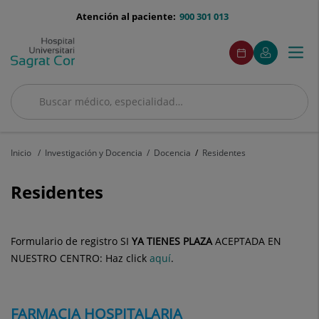
Saltar al contenido
menu-
Atención al paciente:
900 301 013
telefono
menuAcceso
Este
Este
Pedir
Mi
Togg
Menú
enlace
enlace
cita
Quirónsalud
se
se
navi
abrirá
abrirá
en
en
Buscar
una
una
Buscar
ventana
ventana
nueva.
nueva.
Inicio
Investigación y Docencia
Docencia
Residentes
Residentes
Formulario de registro SI
YA TIENES PLAZA
ACEPTADA EN
NUESTRO CENTRO: Haz click
aquí
.
FARMACIA
H
OSPITALARIA