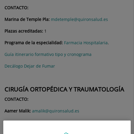
CONTACTO:
Marina de Temple Pla:
mdetemple@quironsalud.es
Plazas acreditadas:
1
Programa de la especialidad:
Farmacia Hospitalaria
.
Guía itinerario formativo tipo y cronograma
Decálogo Dejar de Fumar
CIRUGÍA ORTOPÉDICA Y TRAUMATOLOGÍA
CONTACTO:
Aamer Malik:
amalik@quironsalud.es
Plazas acreditadas:
1