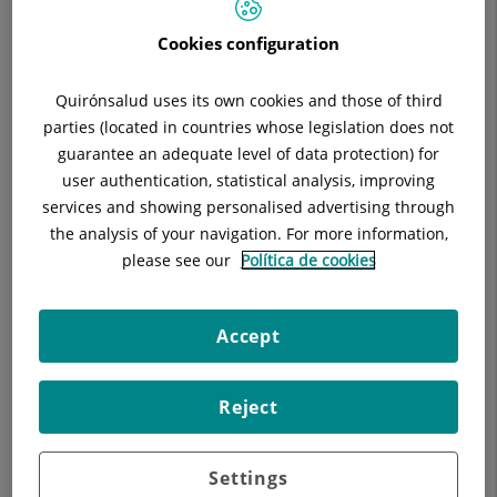
Programa de la especialidad:
BOE-A-2007-2648 Orden
SCO/226/2007, de 24 de enero, por la que se aprueba y
Cookies configuration
publica el programa formativo de la especialidad de Cirugía
Ortopédica y Traumatología.
Quirónsalud uses its own cookies and those of third
Guía itinerario formativo tipo y cronograma
parties (located in countries whose legislation does not
guarantee an adequate level of data protection) for
Decálogo Dejar de Fumar
user authentication, statistical analysis, improving
services and showing personalised advertising through
the analysis of your navigation. For more information,
DERMATOLOGÍA DE LA MEDICINA Y
please see our
Política de cookies
VENEROLOGÍA
CONTACTO:
Accept
Mònica Quintana:
monica.quintana@quironsalud.es
Gemma Melè:
gmele@quironsalud.es
Reject
Plazas acreditadas:
2
Settings
Programa de la especialidad:
BOE-A-2007-16893 Orden