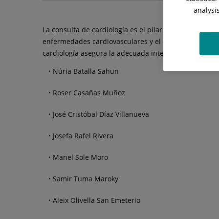
analysi
La consulta de cardiología es el pilar de la atención
enfermedades cardiovasculares y el diagnóstico y seg
cardiología asegura la adecuada interpretación de los
Núria Batalla Sahun
Roser Casañas Muñoz
José Cristóbal Díaz Villanueva
Josefa Rafel Rivera
Manel Sole Moro
Samir Tuma Maroky
Aleix Olivella San Emeterio