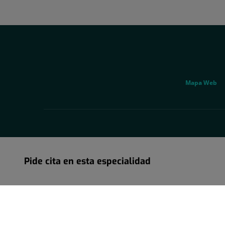
Correo
electrónico:
uac@hscor.com
Social
Genérico
Mapa Web
Pide cita en esta especialidad