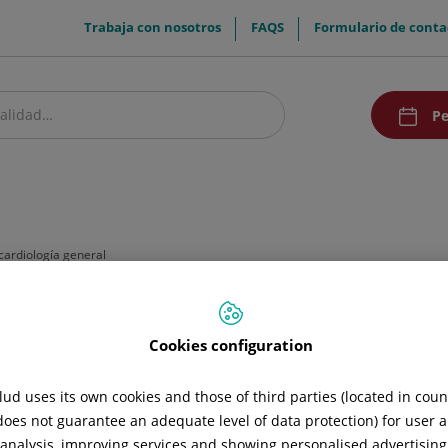
menuTop
Trabaja con nosotros
FAQS
Formulario de conta
menuAcce
Pe
estro centro
Pacientes y visitantes
Investigación y Docencia
Comunic
cardiología general
Cookies configuration
ud uses its own cookies and those of third parties (located in cou
ral
Chequeo cardiovascular de salud
Chequeo deport
 does not guarantee an adequate level of data protection) for user a
l analysis, improving services and showing personalised advertisin