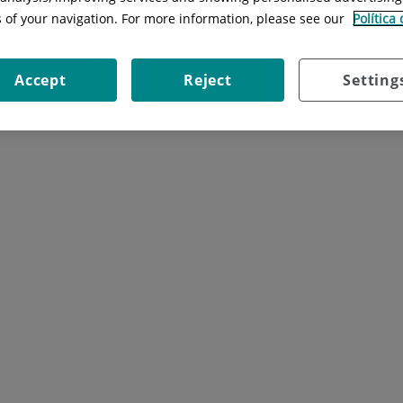
s of your navigation. For more information, please see our
Política
 ambulatoria. Está fundamentada en el trato cercano con el paciente
uimiento de patología cardiovascular crónica. La integración de l
Accept
Reject
Setting
 resultados en el contexto de cada individuo y permite ofrecer una