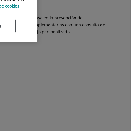
 de cookies
 y su entorno. Se basa en la prevención de
as exploraciones complementarias con una consulta de
s
 valoración y consejo personalizado.