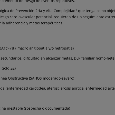
ncremento de riesgo de eventos repetitivos.
lógica de Prevención 2ria y Alta Complejidad" que tenga como obje
esgo cardiovascular potencial, requieran de un seguimiento estrec
 la adherencia y metas terapéuticas.
(HbA1c>7%), macro angiopatía y/o nefropatía)
os secundarios, dificultad en alcanzar metas, DLP familiar homo-hete
 Gold ≥2)
nea Obstructiva (SAHOS moderado-severo)
da (enfermedad carotídea, aterosclerosis aórtica, enfermedad arte
ngina inestable (sospecha o documentada)