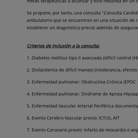
metas terapéuticas a alcanzar y esto redunda en un i
Se propone, por tanto, una consulta "Consulta Cardio
ambulatorio que se encuentren en una situación de ri
establecer un diagnóstico precoz además de asegurar
Criterios de inclusión a la consulta:
1. Diabetes mellitus tipo II avanzada (difícil control 
2. Dislipidemia de difícil manejo (intolerancia, efect
3. Enfermedad pulmonar: Obstructiva Crónica (EPOC -
4. Enfermedad pulmonar: Síndrome de Apnea-Hipoap
5. Enfermedad Vascular Arterial Periférica documenta
6. Evento Cerebro Vascular previo: ICTUS, AIT
7. Evento Coronario previo: Infarto de miocardio o a