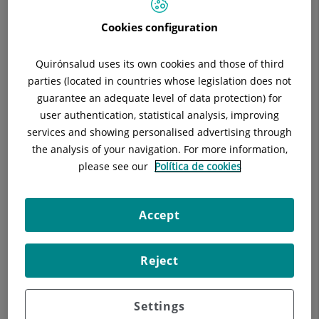
Situación:
6ª planta Desp. 9 y 10
Teléfono:
93. 322.11.11 Ext: 4319 y 4555
Cookies configuration
Especialidad:
Cirugía General
E-mail:
cirugiageneral@hscor.com
Quirónsalud uses its own cookies and those of third
nuria.roca@hscor.com
parties (located in countries whose legislation does not
guarantee an adequate level of data protection) for
user authentication, statistical analysis, improving
services and showing personalised advertising through
the analysis of your navigation. For more information,
Descripción
Equipo Médico
Enfermedades
please see our
Política de cookies
Accept
La Unidad de Cirugía Metabólica y de la Obesidad Mórbida
realiza el tratamiento integral de la Obesidad.
Reject
Settings