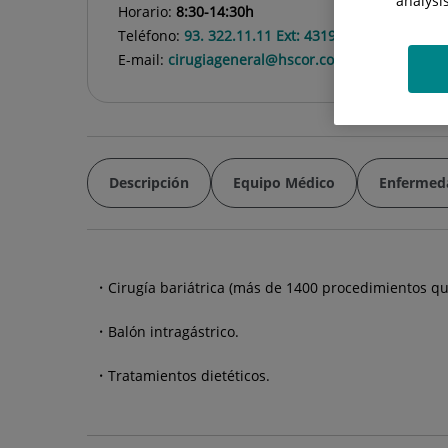
analysi
Horario:
8:30-14:30h
Teléfono:
93. 322.11.11 Ext: 4319 y 4555
E-mail:
cirugiageneral@hscor.com nuria.roca@h
Descripción
Equipo Médico
Enfermed
Cirugía bariátrica (más de 1400 procedimientos qu
Balón intragástrico.
Tratamientos dietéticos.