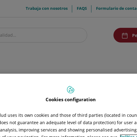
menuTop
Trabaja con nosotros
FAQS
Formulario de conta
menuAcce
Pe
estro centro
Pacientes y visitantes
Investigación y Docencia
Comunic
ad de Cirugía de la Obesidad
Técnicas
 Obesidad
Cookies configuration
ud uses its own cookies and those of third parties (located in cou
 does not guarantee an adequate level of data protection) for user a
l analysis, improving services and showing personalised advertisin