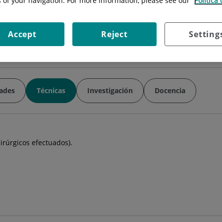
s of your navigation. For more information, please see our
Política
Situación:
6ª planta Desp. 9 y 10
Especialidad:
Cirugía General
scor.com
Accept
Reject
Setting
ades
Técnicas
Investigación
Docencia
irúrgicos efectuados).