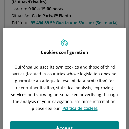
(Mutuas/Privados)
Horario:
9:00 a 15:00 horas
Situación:
Calle París, 6ª Planta
Teléfono:
93 494 89 59 Guadalupe Sánchez (Secretaria)
/ 900 301 013
Especialidad:
Cirugía Oral y Maxilofacial
Cookies configuration
Quirónsalud uses its own cookies and those of third
Descripción
Equipo Médico
Instalaciones
parties (located in countries whose legislation does not
guarantee an adequate level of data protection) for
user authentication, statistical analysis, improving
services and showing personalised advertising through
Jefe de Servicio
the analysis of your navigation. For more information,
please see our
Política de cookies
Cecilia Mazzara Bou
FACULTATIVO ESPECIALISTA CIRUGÍA ORAL Y
Accept