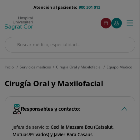
Saltar al contenido
menu-
Atención al paciente:
900 301 013
telefono
menuAcceso
Este
Este
Pedir
Mi
Togg
Menú
enlace
enlace
cita
Quirónsalud
se
se
navi
abrirá
abrirá
en
en
Buscar
una
una
Buscar
ventana
ventana
nueva.
nueva.
Inicio
Servicios médicos
Cirugía Oral y Maxilofacial
Equipo Médico
Cirugía Oral y Maxilofacial
Responsables y contacto:
Jefe/a de servicio:
Cecilia Mazzara Bou (Catsalut,
Mutuas/Privados) y Javier Bara Casaus