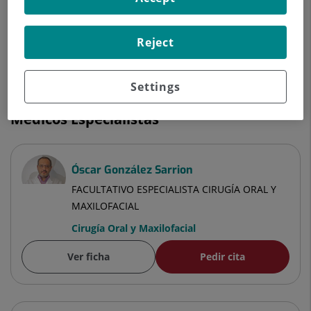
MAXILOFACIAL
Cirugía Oral y Maxilofacial
Reject
Ver ficha
Pedir cita
Settings
Médicos Especialistas
Óscar González Sarrion
FACULTATIVO ESPECIALISTA CIRUGÍA ORAL Y
MAXILOFACIAL
Cirugía Oral y Maxilofacial
Ver ficha
Pedir cita