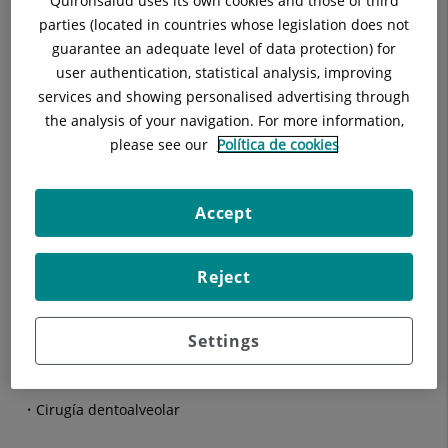
Quirónsalud uses its own cookies and those of third
Tratamiento médico de la patología de la mucosa oral
parties (located in countries whose legislation does not
guarantee an adequate level of data protection) for
Tratamiento con láser de lesiones benignas de la mucosa
user authentication, statistical analysis, improving
oral
services and showing personalised advertising through
the analysis of your navigation. For more information,
Cirugía oral:
please see our
Política de cookies
Exodoncias de dientes incluidos y terceros molares
(muelas del juicio)
Accept
Fenestración de caninos
Reject
Cirugía apical
Exéresis de quistes maxilares
Settings
Exéresis de tumores benignos de la cavidad oral
Cirugía dentoalveolar