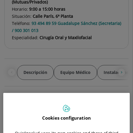
(Mutuas/Privados)
Horario:
9:00 a 15:00 horas
Situación:
Calle París, 6ª Planta
Teléfono:
93 494 89 59 Guadalupe Sánchez (Secretaria)
/ 900 301 013
Especialidad:
Cirugía Oral y Maxilofacial
Descripción
Equipo Médico
Instalaciones
Al trabajar en un territorio anatómico muy complejo la Cirugía
Maxilofacial abarca una gran variedad de procedimientos:
Cookies configuration
Medicina Oral: