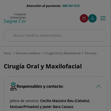
Saltar al contenido
menu-
Atención al paciente:
900 301 013
telefono
menuAcceso
Este
Este
Pedir
Mi
Togg
Menú
enlace
enlace
cita
Quirónsalud
se
se
navi
abrirá
abrirá
en
en
Buscar
una
una
Buscar
ventana
ventana
nueva.
nueva.
Inicio
Servicios médicos
Cirugía Oral y Maxilofacial
Técnicas
Cirugía Oral y Maxilofacial
Responsables y contacto:
Jefe/a de servicio:
Cecilia Mazzara Bou (Catsalut,
Mutuas/Privados) y Javier Bara Casaus