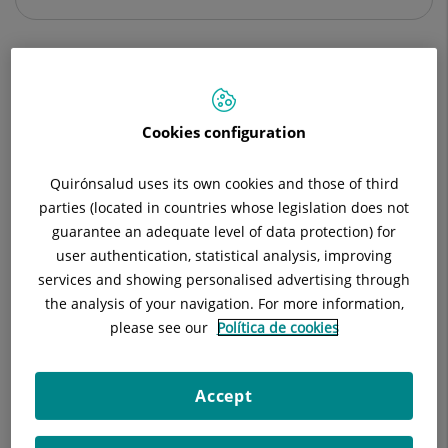
Descripción
Equipo Médico
Cookies configuration
Quirónsalud uses its own cookies and those of third
La incontinencia de orina y los prolapsos de los órganos
parties (located in countries whose legislation does not
pélvicos son una de las patologías benignas más frecuentes
guarantee an adequate level of data protection) for
en la población femenina.
user authentication, statistical analysis, improving
services and showing personalised advertising through
Cualquier mujer puede presentar en algún momento de su
the analysis of your navigation. For more information,
vida un trastorno de incontinencia y/o algún prolapso.
please see our
Política de cookies
Muchos son los factores desencadenantes: partos, deporte de
impacto, estilo de vida, edad avanzada… por ello en nuestra
Accept
Unidad de Suelo Pélvico no nos dedicamos tan sólo al
diagnóstico y tratamiento sino también a la prevención de las