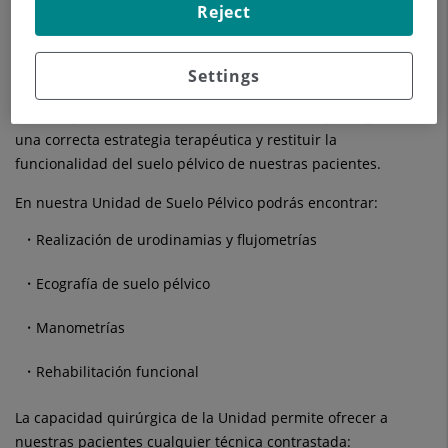
mismas.
Reject
Para poder llegar a un buen diagnóstico es preciso un estudio
global de la paciente por lo que en nuestra unidad colaboran
Settings
urodinamistas, ecografistas y rehabilitadores a parte de los
ginecólogos. Sólo con una visión amplia e integral lograremos
una correcta estrategia terapéutica y restituir la
funcionalidad del suelo pélvico de nuestras pacientes.
En nuestra Unidad de Suelo Pélvico podrás encontrar:
Realización de urodinamias y flujometrías
Ecografía de suelo pélvico
Manometrías
Rehabilitación funcional
La capacidad quirúrgica de la Unidad permite ofrecer a
nuestras pacientes cualquier técnica contrastada: