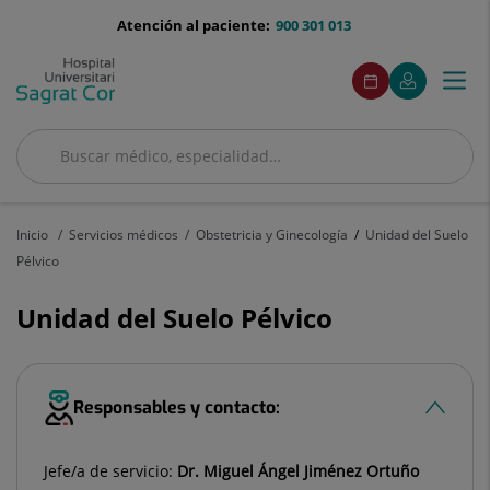
Saltar al contenido
menu-
Atención al paciente:
900 301 013
telefono
menuAcceso
Este
Este
Pedir
Mi
Togg
Menú
enlace
enlace
cita
Quirónsalud
se
se
navi
abrirá
abrirá
en
en
Buscar
una
una
Buscar
ventana
ventana
nueva.
nueva.
Inicio
Servicios médicos
Obstetricia y Ginecología
Unidad del Suelo
Pélvico
Unidad del Suelo Pélvico
Responsables y contacto:
Jefe/a de servicio:
Dr. Miguel Ángel Jiménez Ortuño