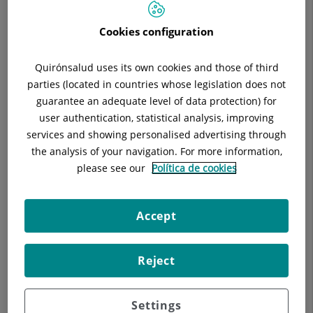
Cookies configuration
Quirónsalud uses its own cookies and those of third
Descripción
Equipo Médico
parties (located in countries whose legislation does not
guarantee an adequate level of data protection) for
user authentication, statistical analysis, improving
Jefe de servicio
services and showing personalised advertising through
the analysis of your navigation. For more information,
please see our
Política de cookies
Miguel Ángel Jiménez Ortuño
JEFE/A SERVICIO GINECOLOGÍA Y OBSTETRICÍA
Accept
Ginecología y Obstetricia
Ver ficha
Pedir cita
Reject
Settings