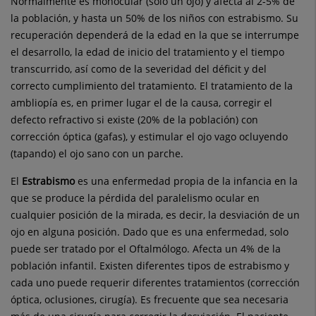
Normalmente es monocular (solo un ojo) y afecta al 2-5% de
la población, y hasta un 50% de los niños con estrabismo. Su
recuperación depender
á
de la edad en la que se interrumpe
el desarrollo, la edad de inicio del tratamiento y el tiempo
transcurrido, as
í
como de la severidad del d
é
ficit y del
correcto cumplimiento del tratamiento. El tratamiento de la
ambliop
í
a es, en primer lugar el de la causa, corregir el
defecto refractivo si existe (20% de la població
n) con
correcci
ó
n
ó
ptica (
gafas), y estimular el ojo vago ocluyendo
(tapando) el ojo sano con un parche.
El
Estrabismo
es una enfermedad propia de la infancia en la
que se produce la p
é
rdida del paralelismo ocular en
cualquier posición de la mirada, es decir, la desviación de un
ojo en alguna posició
n.
Dado que es una enfermedad, solo
puede ser tratado por el Oftalmó
logo.
Afecta un 4% de la
població
n infantil.
Existen diferentes tipos de estrabismo y
cada uno puede requerir diferentes tratamientos (correcció
n
óptica, oclusiones, cirug
ía).
Es frecuente que sea necesaria