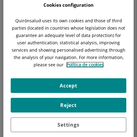
Cookies configuration
Quirónsalud uses its own cookies and those of third
parties (located in countries whose legislation does not
Descripción
Cuadro Médico
Unidad de Cir
guarantee an adequate level of data protection) for
user authentication, statistical analysis, improving
services and showing personalised advertising through
the analysis of your navigation. For more information,
Web:
https://www.omiq.es/
please see our
Política de cookies
Accept
Reject
Settings