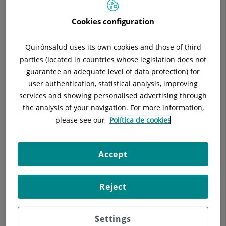
El Glaucoma es una entidad que potencialmente puede
causar la ceguera. Se trata en realidad de un grupo de
Cookies configuration
enfermedades con distinto origen, presentación y
tratamiento.
Quirónsalud uses its own cookies and those of third
parties (located in countries whose legislation does not
Esta Unidad dedica muchos de sus esfuerzos al diagnóstico
guarantee an adequate level of data protection) for
precoz de la enfermedad, ya que esto es, en sí mismo, el
user authentication, statistical analysis, improving
mejor tratamiento. Una vez la enfermedad está establecida el
services and showing personalised advertising through
objetivo es evitar su progresión. Para ello nuestro equipo
the analysis of your navigation. For more information,
dispone de la más moderna tecnología encargada de analizar
please see our
Política de cookies
tanto la estructura y anatomía del nervio óptico como la
función visual.
Accept
Si usted padece de esta enfermedad o tiene a algún familiar
directo que la padezca es importante realizarse revisiones
periódicas para detectar precozmente su aparición o su
Reject
progresión.
Settings